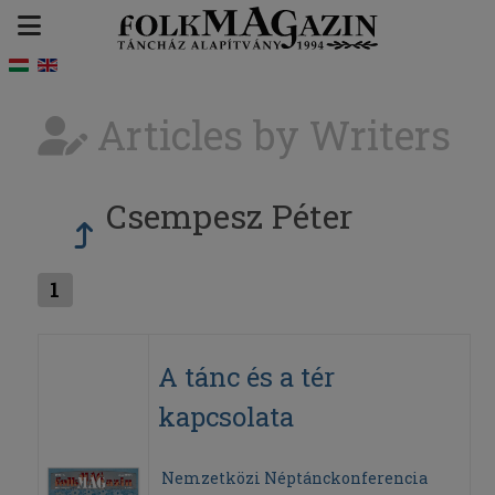
Articles by Writers
Csempesz Péter
1
A tánc és a tér
kapcsolata
Nemzetközi Néptánckonferencia