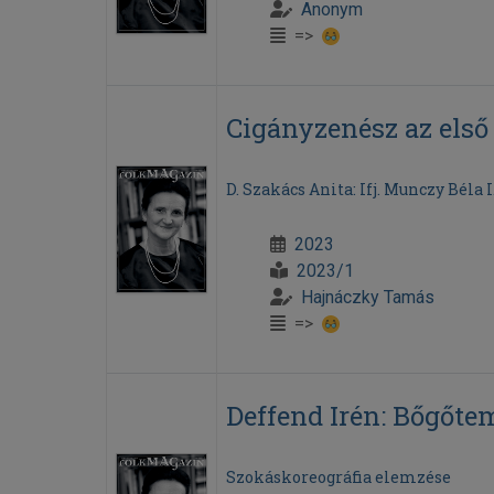
Anonym
=>
Cigányzenész az els
D. Szakács Anita: Ifj. Munczy Béla 
2023
2023/1
Hajnáczky Tamás
=>
Deffend Irén: Bőgőte
Szokáskoreográfia elemzése