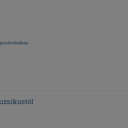
t gondozásában
uzsikustól