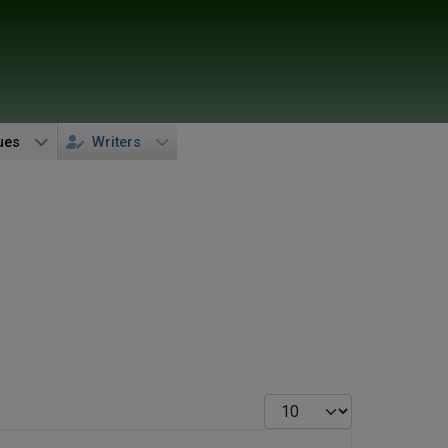
ues
Writers
Display #