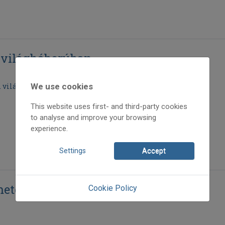
ő világháborúban
I. világháborús frontnaplói
We use cookies
This website uses first- and third-party cookies
to analyse and improve your browsing
experience.
Settings
Accept
metés
Cookie Policy