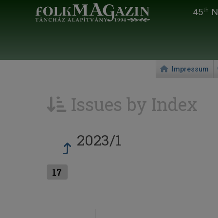
45
Na
th
Impressum
Issues by Index
2023/1
17