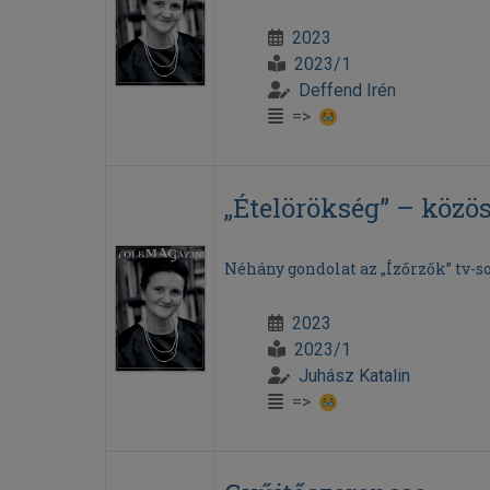
2023
2023/1
Deffend Irén
=>
„Ételörökség” – közös
Néhány gondolat az „Ízőrzők” tv-s
2023
2023/1
Juhász Katalin
=>