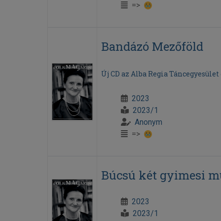
=>
Bandázó Mezőföld
Új CD az Alba Regia Táncegyesüle
2023
2023/1
Anonym
=>
Búcsú két gyimesi m
2023
2023/1