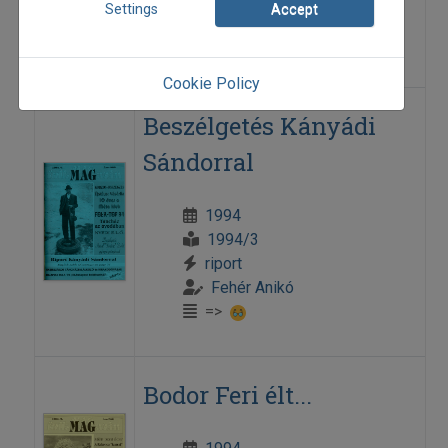
Settings
Accept
Bankó András
=>
Cookie Policy
Beszélgetés Kányádi
Sándorral
1994
1994/3
riport
Fehér Anikó
=>
Bodor Feri élt...