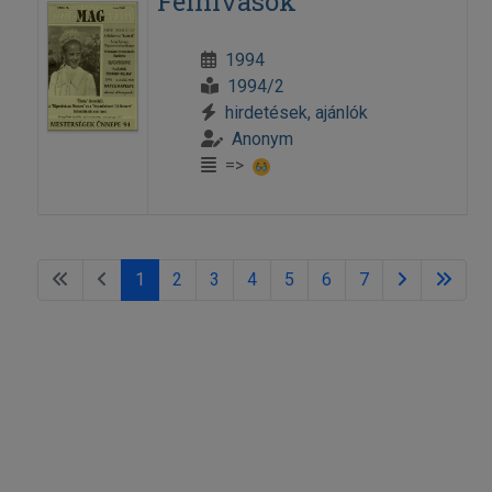
Felhívások
1994
1994/2
hirdetések, ajánlók
Anonym
=>
1
2
3
4
5
6
7