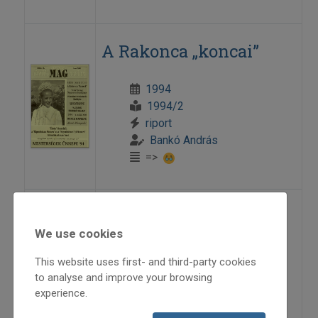
A Rakonca „koncai”
1994
1994/2
riport
Bankó András
=>
Árvák sorsa – Újstílus:
We use cookies
Vásárfia
This website uses first- and third-party cookies
to analyse and improve your browsing
1994
experience.
1994/3
albumajánló