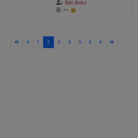
Báti Anikó
=>
1
2
3
4
5
6