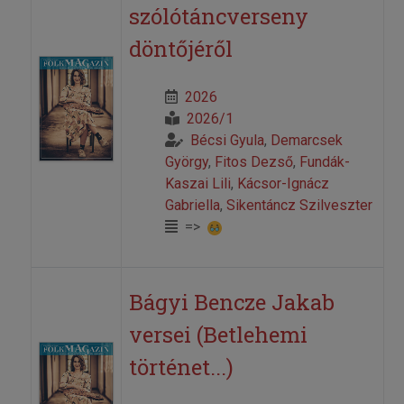
szólótáncverseny
döntőjéről
2026
2026/1
Bécsi Gyula
,
Demarcsek
György
,
Fitos Dezső
,
Fundák-
Kaszai Lili
,
Kácsor-Ignácz
Gabriella
,
Sikentáncz Szilveszter
=>
Bágyi Bencze Jakab
versei (Betlehemi
történet...)