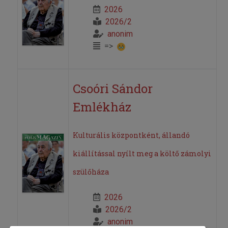
2026
2026/2
anonim
=>
Csoóri Sándor
Emlékház
Kulturális központként, állandó
kiállítással nyílt meg a költő zámolyi
szülőháza
2026
2026/2
anonim