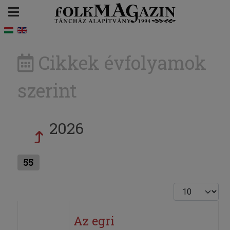
Cikkek évfolyamok
szerint
2026
55
Tételek #
Az egri