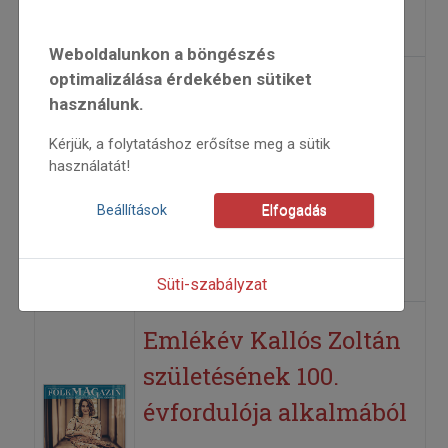
=>
Weboldalunkon a böngészés
optimalizálása érdekében sütiket
Díjazott néprajzi
használunk.
filmesek
Kérjük, a folytatáshoz erősítse meg a sütik
használatát!
2026
2026/1
Beállítások
Elfogadás
Csorba Judit
=>
Süti-szabályzat
Emlékév Kallós Zoltán
születésének 100.
évfordulója alkalmából