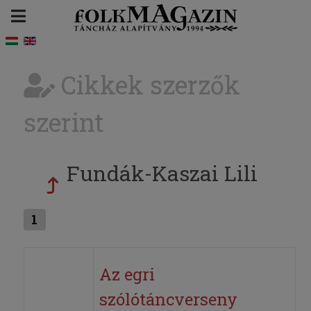
Cikkek szerzők
szerint
Fundák-Kaszai Lili
1
Az egri
szólótáncverseny