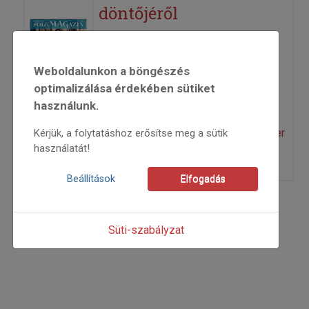
döntőjéről
2026
2026/1
Weboldalunkon a böngészés
Bécsi Gyula
,
Demarcsek
optimalizálása érdekében sütiket
György
,
Fitos Dezső
,
Fundák-
használunk.
Kaszai Lili
,
Kácsor-Ignácz
Gabriella
,
Sikentáncz Szilveszter
Kérjük, a folytatáshoz erősítse meg a sütik
használatát!
=>
Beállítások
Elfogadás
Süti-szabályzat