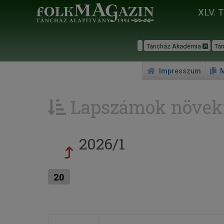
XLV. 
Táncház Akadémia
Tá
Impresszum
M
Lapszámok növek
2026/1
20