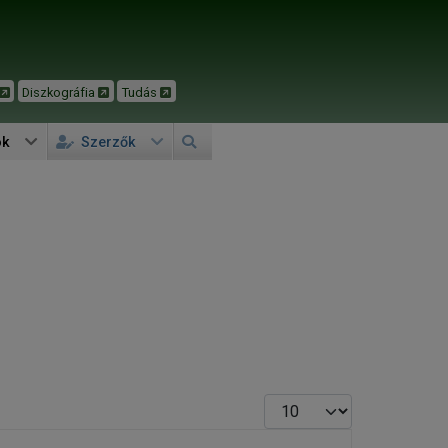
Diszkográfia
Tudás
ok
Szerzők
Tételek #