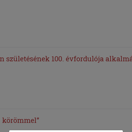
n születésének 100. évfordulója alkalm
l körömmel”