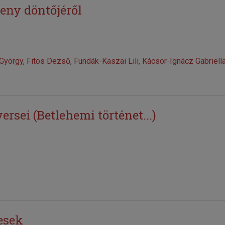
seny döntőjéről
György
,
Fitos Dezső
,
Fundák-Kaszai Lili
,
Kácsor-Ignácz Gabriell
rsei (Betlehemi történet...)
mesek