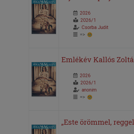
2026
2026/1
Csorba Judit
=>
Emlékév Kallós Zoltá
2026
2026/1
anonim
=>
„Este örömmel, regge