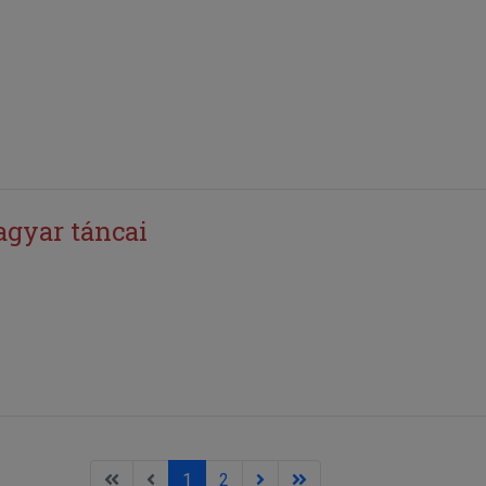
gyar táncai
1
2