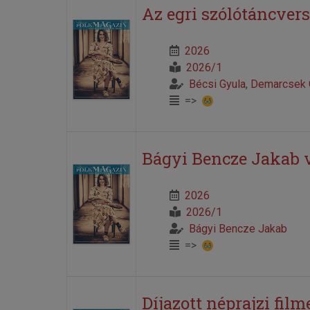
Az egri szólótáncver
2026
2026/1
Bécsi Gyula
,
Demarcsek 
=>
Bágyi Bencze Jakab ve
2026
2026/1
Bágyi Bencze Jakab
=>
Díjazott néprajzi fil