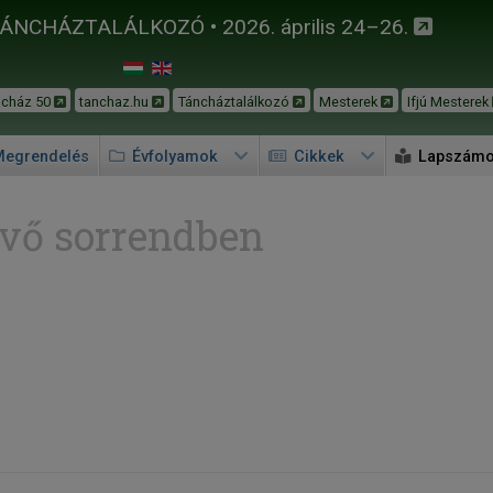
TÁNCHÁZTALÁLKOZÓ • 2026. április 24–26.
ncház 50
tanchaz.hu
Táncháztalálkozó
Mesterek
Ifjú Mesterek
egrendelés
Évfolyamok
Cikkek
Lapszám
vő sorrendben