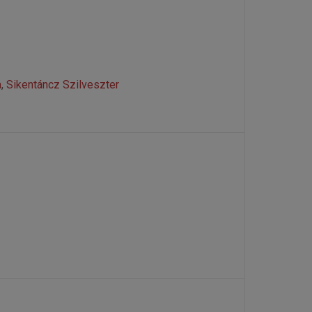
a
,
Sikentáncz Szilveszter