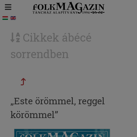
Cikkek ábécé
sorrendben
„Este örömmel, reggel
körömmel”