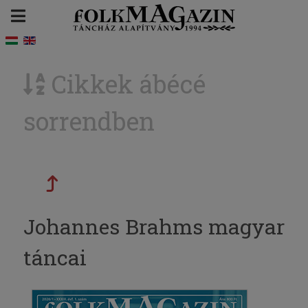
Cikkek ábécé
sorrendben
Johannes Brahms magyar
táncai