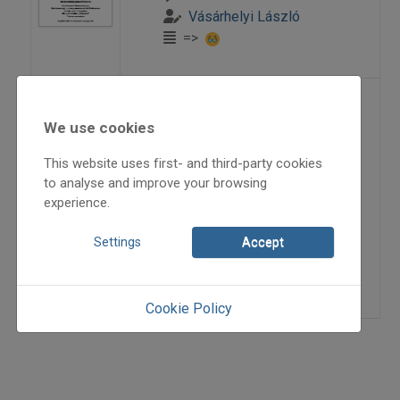
Vásárhelyi László
=>
Emléktábla Hidas
We use cookies
Györgynek
This website uses first- and third-party cookies
to analyse and improve your browsing
2000
experience.
2000/3
beszámoló
Settings
Accept
Vásárhelyi László
=>
Cookie Policy