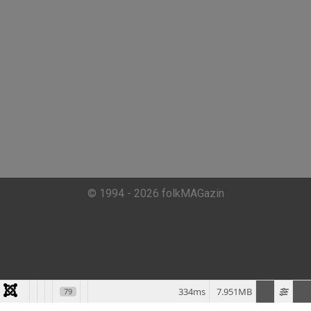
© 1994 - 2026 folkMAGazin
334ms
7.951MB
79