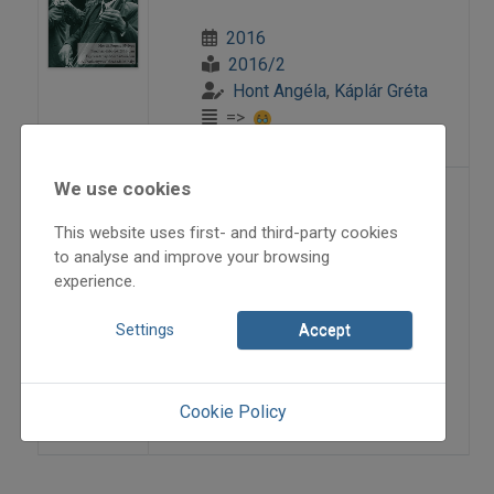
2016
2016/2
Hont Angéla
,
Káplár Gréta
=>
We use cookies
Nemcsak a szívben...
This website uses first- and third-party cookies
to analyse and improve your browsing
Síravatás Gyimesben
experience.
2009
Settings
Accept
2009/3
Hont Angéla
=>
Cookie Policy