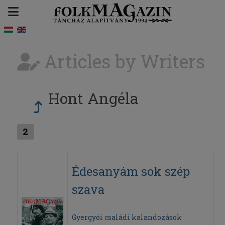
Articles by Writers
Hont Angéla
2
Édesanyám sok szép
szava
Gyergyói családi kalandozások