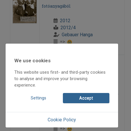
fotóanyagából
2012
2012/4
Gebauer Hanga
=>
We use cookies
„Mennyországban
This website uses first- and third-party cookies
csengetének”
to analyse and improve your browsing
experience.
Adventi fotókiállítás a Kossuth téren
Settings
Accept
2011
2011/6
Cookie Policy
Gebauer Hanga
=>