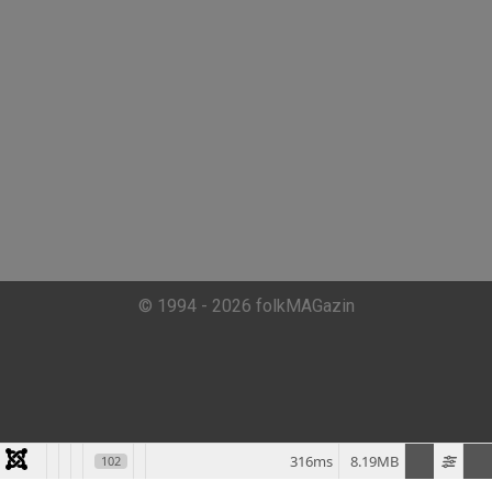
© 1994 - 2026 folkMAGazin
316ms
8.19MB
102