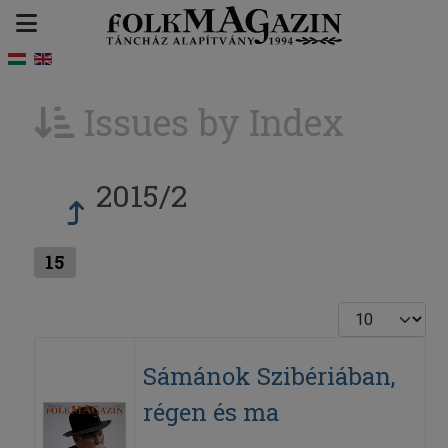
Issues by Index
2015/2
15
Display #
Sámánok Szibériában,
régen és ma