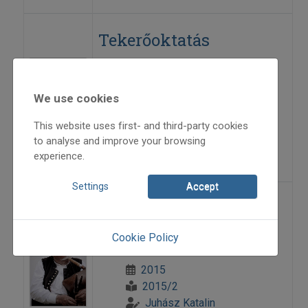
Tekerőoktatás
Magyarországon – II.
We use cookies
2015
2015/2
This website uses first- and third-party cookies
Patonai Bátor
to analyse and improve your browsing
=>
experience.
Settings
Accept
Töltött tészták baskír
módra
Cookie Policy
2015
2015/2
Juhász Katalin