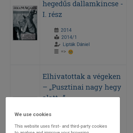
hegedűs dallamkincse -
I. rész
2014
2014/1
Lipták Dániel
=>
Elhivatottak a végeken
– „Pusztinai nagy hegy
alatt...”
We use cookies
Nyisztor Tinka küzdelmei – II. rész
This website uses first- and third-party cookies
2014
to analyse and improve your browsing