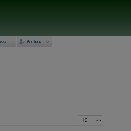
ues
Writers
Display #