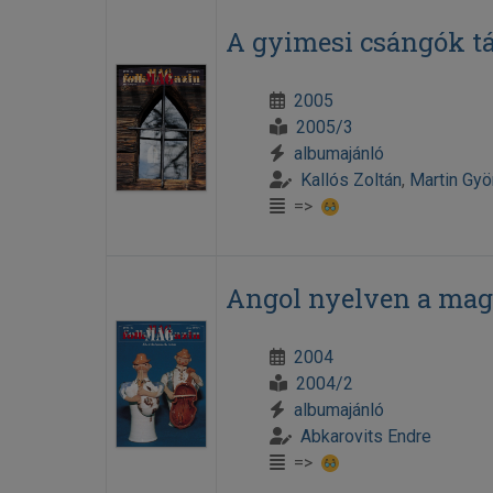
A gyimesi csángók tá
2005
2005/3
albumajánló
Kallós Zoltán
,
Martin Györ
=>
Angol nyelven a magy
2004
2004/2
albumajánló
Abkarovits Endre
=>