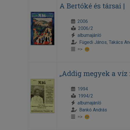
A Bertóké és társai |
2006
2006/2
albumajánló
Fügedi János
,
Takács An
=>
„Addig megyek a víz m
1994
1994/2
albumajánló
Bankó András
=>