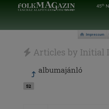
45
Na
th
Impressum
Articles by Initial 
albumajánló
52