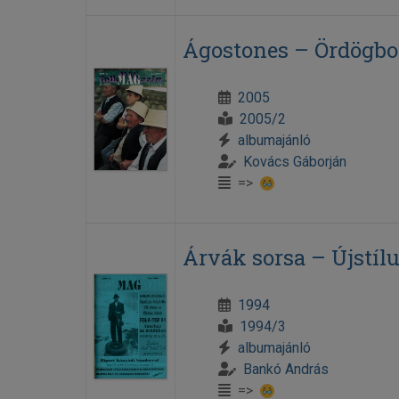
Ágostones – Ördögb
2005
2005/2
albumajánló
Kovács Gáborján
=>
Árvák sorsa – Újstílu
1994
1994/3
albumajánló
Bankó András
=>