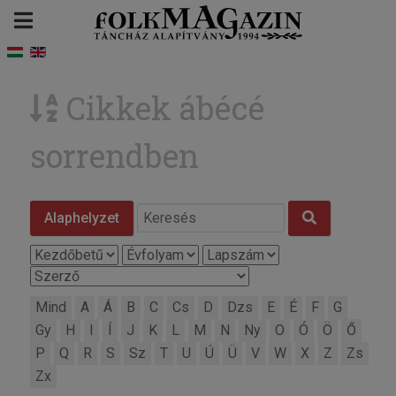
Cikkek ábécé
sorrendben
Alaphelyzet
Mind
A
Á
B
C
Cs
D
Dzs
E
É
F
G
Gy
H
I
Í
J
K
L
M
N
Ny
O
Ó
Ö
Ő
P
Q
R
S
Sz
T
U
Ú
Ü
V
W
X
Z
Zs
Zx