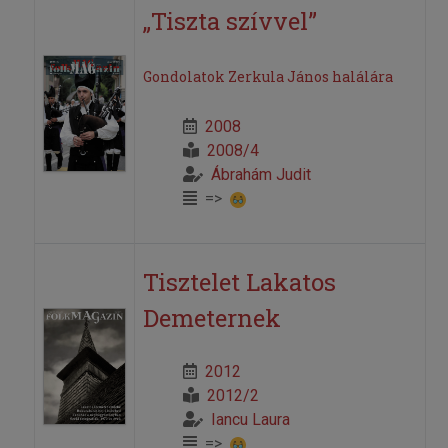
„Tiszta szívvel”
Gondolatok Zerkula János halálára
2008
2008/4
Ábrahám Judit
=>
Tisztelet Lakatos
Demeternek
2012
2012/2
Iancu Laura
=>