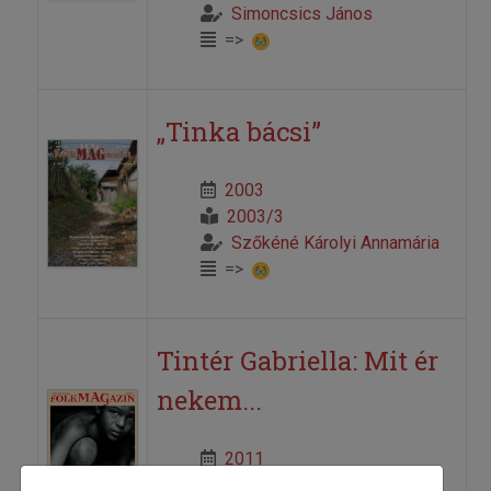
Simoncsics János
=>
„Tinka bácsi”
2003
2003/3
Szőkéné Károlyi Annamária
=>
Tintér Gabriella: Mit ér
nekem...
2011
2011/1