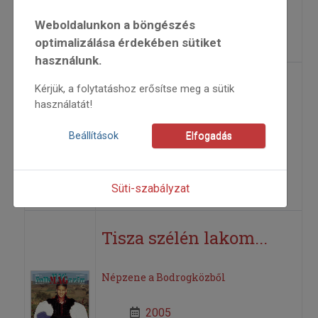
Vavrinecz András
Weboldalunkon a böngészés
=>
optimalizálása érdekében sütiket
használunk.
Tiszadob 2000
Kérjük, a folytatáshoz erősítse meg a sütik
használatát!
2000
Beállítások
Elfogadás
2000/3
Benkő András
=>
Süti-szabályzat
Tisza szélén lakom...
Népzene a Bodrogközből
2005