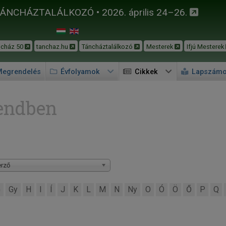
TÁNCHÁZTALÁLKOZÓ • 2026. április 24–26.
ncház 50
tanchaz.hu
Táncháztalálkozó
Mesterek
Ifjú Mesterek
egrendelés
Évfolyamok
Cikkek
Lapszám
endben
rző
G
Gy
H
I
Í
J
K
L
M
N
Ny
O
Ó
Ö
Ő
P
Q