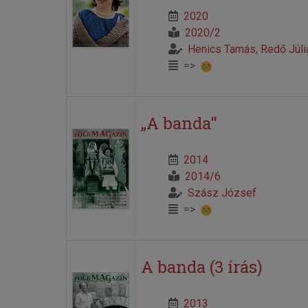
2020
2020/2
Henics Tamás
,
Redő Júli
=>
„A banda"
2014
2014/6
Szász József
=>
A banda (3 írás)
2013