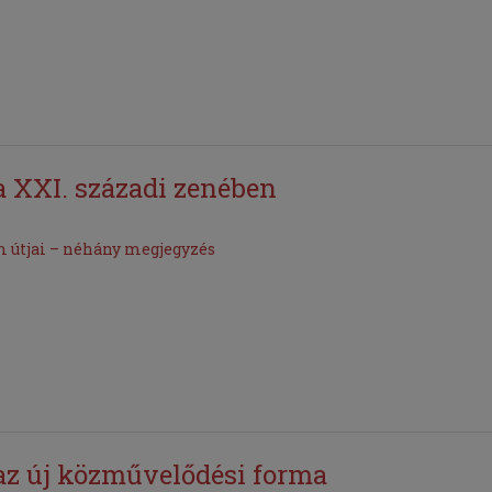
a XXI. századi zenében
m útjai – néhány megjegyzés
az új közművelődési forma