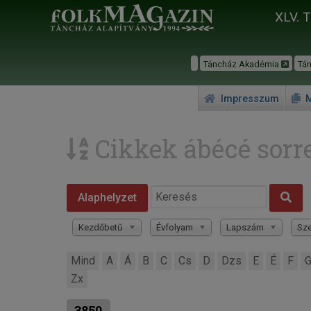
XLV. 
Táncház Akadémia
Tá
Impresszum
M
Cikkek ábécé sorr
Alaphelyzet
Kezdőbetű
Évfolyam
Lapszám
Sze
Mind
A
Á
B
C
Cs
D
Dzs
E
É
F
Zx
3850