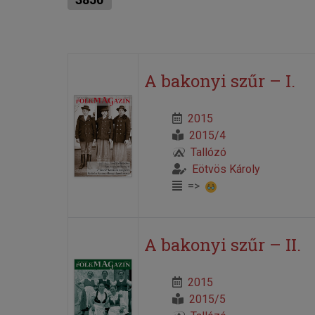
A bakonyi szűr – I.
2015
2015/4
Tallózó
Eötvös Károly
=>
A bakonyi szűr – II.
2015
2015/5