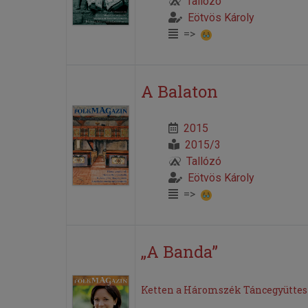
Tallózó
Eötvös Károly
=>
A Balaton
2015
2015/3
Tallózó
Eötvös Károly
=>
„A Banda”
Ketten a Háromszék Táncegyüttes