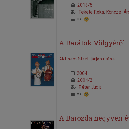
2013/5
Fekete Réka
,
Könczei Ár
=>
A Barátok Völgyéről
Aki nem hiszi, járjon utána
2004
2004/2
Péter Judit
=>
A Barozda negyven é