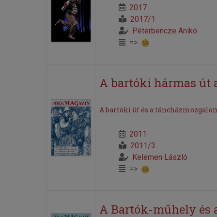
2017
2017/1
Péterbencze Anikó
=>
A bartóki hármas út 
A bartóki út és a táncházmozgalo
2011
2011/3
Kelemen László
=>
A Bartók-műhely és 