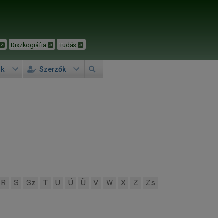
Diszkográfia
Tudás
ok
Szerzők
R
S
Sz
T
U
Ú
Ü
V
W
X
Z
Zs