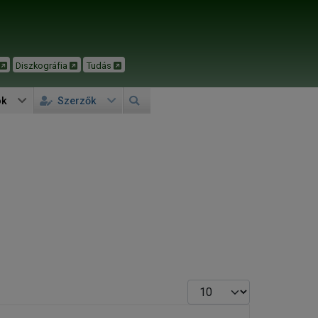
Diszkográfia
Tudás
ok
Szerzők
Tételek #