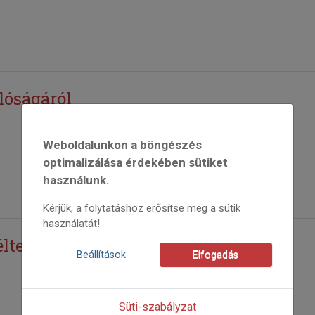
lóságáról
Weboldalunkon a böngészés
optimalizálása érdekében sütiket
használunk.
Kérjük, a folytatáshoz erősítse meg a sütik
használatát!
ltet”
Beállítások
Elfogadás
Süti-szabályzat