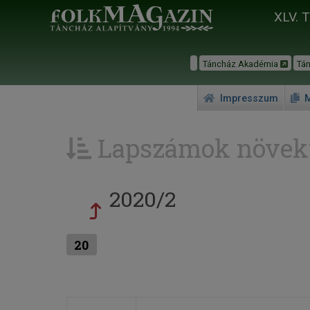
XLV. 
Táncház Akadémia
Tá
Impresszum
M
Lapszámok növek
2020/2
20