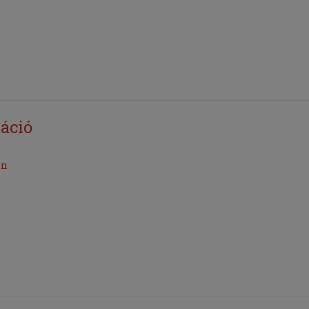
áció
én