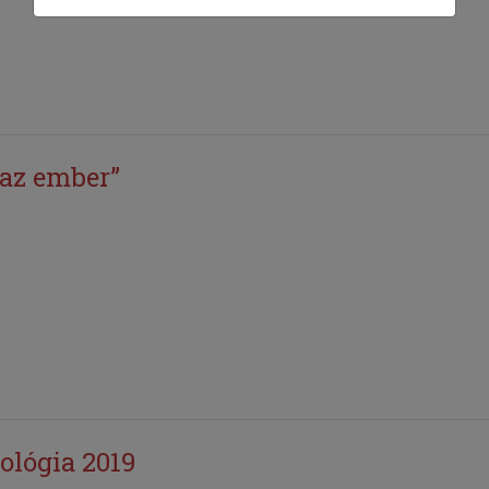
 az ember”
lógia 2019