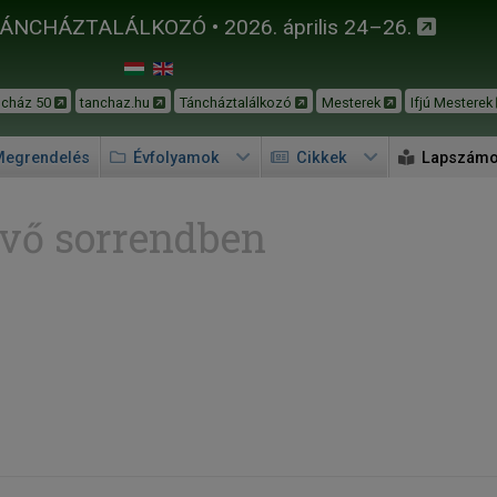
TÁNCHÁZTALÁLKOZÓ • 2026. április 24–26.
ncház 50
tanchaz.hu
Táncháztalálkozó
Mesterek
Ifjú Mesterek
egrendelés
Évfolyamok
Cikkek
Lapszám
vő sorrendben