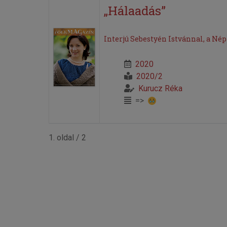
„Hálaadás”
Interjú Sebestyén Istvánnal, a N
2020
2020/2
Kurucz Réka
=>
1. oldal / 2