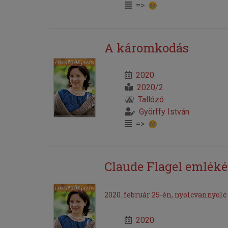
=>
A káromkodás
2020
2020/2
Tallózó
Györffy István
=>
Claude Flagel emléké
2020. február 25-én, nyolcvannyol
2020