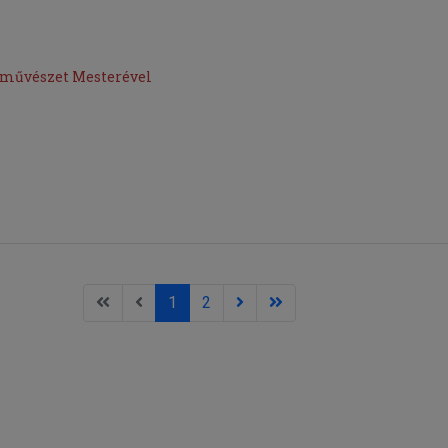
épművészet Mesterével
1
2