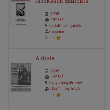
fazekasok számára
1998
1998/3
hirdetések, ajánlók
anonim
=>
A duda
1995
1995/3
hagyománytörténet
Karácsony István
=>