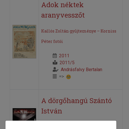
Adok néktek
aranyvesszőt
Kallós Zoltán gyűjteménye – Korniss
Péter fotói
2011
2011/5
Andrásfalvy Bertalan
=>
A dörgőhangú Szántó
István
2007