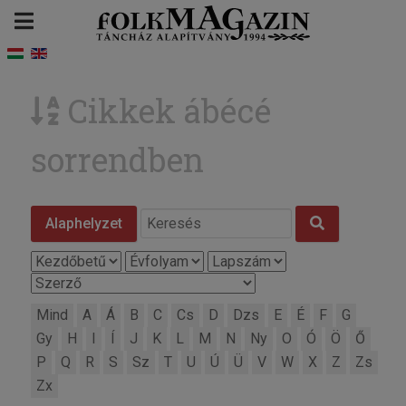
Cikkek ábécé
sorrendben
Alaphelyzet
Mind
A
Á
B
C
Cs
D
Dzs
E
É
F
G
Gy
H
I
Í
J
K
L
M
N
Ny
O
Ó
Ö
Ő
P
Q
R
S
Sz
T
U
Ú
Ü
V
W
X
Z
Zs
Zx