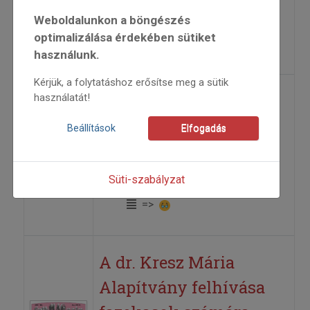
2007/6
Weboldalunkon a böngészés
Kunkovács László
optimalizálása érdekében sütiket
=>
használunk.
Kérjük, a folytatáshoz erősítse meg a sütik
A drágszéli Vén Ferenc
használatát!
Beállítások
Elfogadás
2000
2000/4
életutak
Süti-szabályzat
Andó Ilona
=>
A dr. Kresz Mária
Alapítvány felhívása