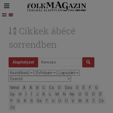
Cikkek ábécé
sorrendben
Alaphelyzet
Mind
A
Á
B
C
Cs
D
Dzs
E
É
F
G
Gy
H
I
Í
J
K
L
M
N
Ny
O
Ó
Ö
Ő
P
Q
R
S
Sz
T
U
Ú
Ü
V
W
X
Z
Zs
Zx