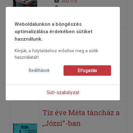
2021/5
anonim
=>
Weboldalunkon a böngészés
optimalizálása érdekében sütiket
Tímár Viktor ismét
használunk.
Budapesten!
Kérjük, a folytatáshoz erősítse meg a sütik
használatát!
2000
Beállítások
Elfogadás
2000/1
Benkő András
=>
Süti-szabályzat
Tíz éve Méta táncház a
„Józsi”-ban