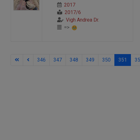
2017
2017/6
Vigh Andrea Dr.
=>
346
347
348
349
350
351
3