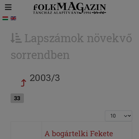
Lapszámok növekvő
sorrendben
2003/3
33
Tételek #
A bogártelki Fekete