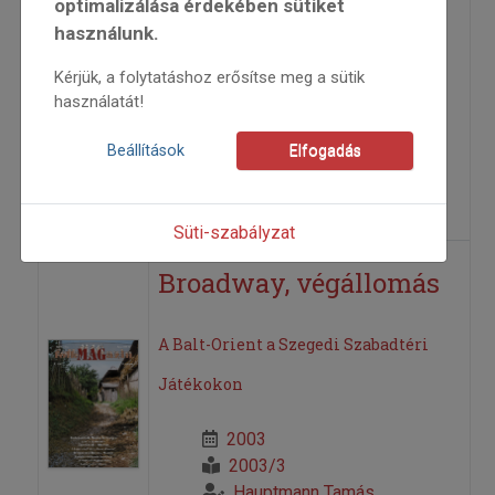
optimalizálása érdekében sütiket
vitték el a pálmát
használunk.
Kérjük, a folytatáshoz erősítse meg a sütik
2003
használatát!
2003/3
beszámoló
Beállítások
Elfogadás
Abkarovits Endre
=>
Süti-szabályzat
Broadway, végállomás
A Balt-Orient a Szegedi Szabadtéri
Játékokon
2003
2003/3
Hauptmann Tamás