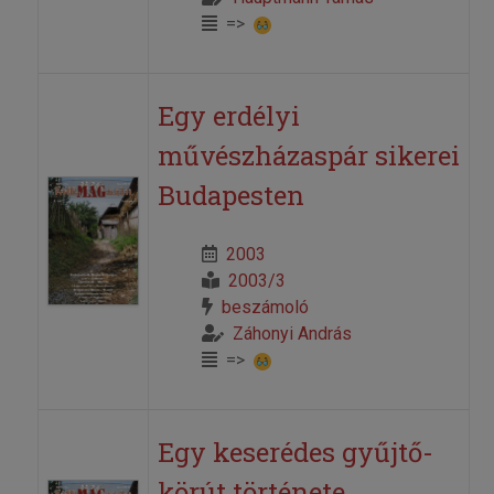
=>
Egy erdélyi
művészházaspár sikerei
Budapesten
2003
2003/3
beszámoló
Záhonyi András
=>
Egy keserédes gyűjtő-
körút története