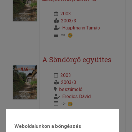
2003
2003/3
Hauptmann Tamás
=>
A Söndörgő együttes
2003
2003/3
beszámoló
Eredics Dávid
=>
Weboldalunkon a böngészés
Az idén a szlovákok