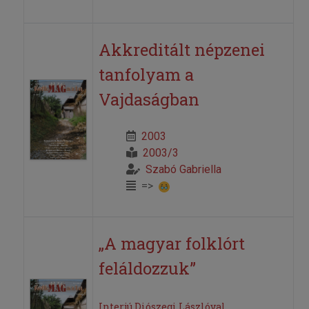
Akkreditált népzenei
tanfolyam a
Vajdaságban
2003
2003/3
Szabó Gabriella
=>
„A magyar folklórt
feláldozzuk”
Interjú Diószegi Lászlóval