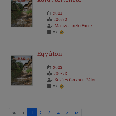
2003
2003/3
Maruzsenszki Endre
=>
Egyúton
2003
2003/3
Kovács Gerzson Péter
=>
1
2
3
4