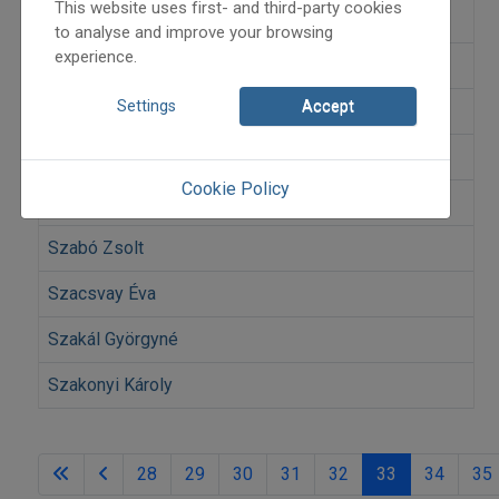
This website uses first- and third-party cookies
Szabó Gyula
to analyse and improve your browsing
experience.
Szabó Márton
Settings
Accept
Szabó Szilárd
Szabó T. Anna
Cookie Policy
Szabó Zoltán
Szabó Zsolt
Szacsvay Éva
Szakál Györgyné
Szakonyi Károly
28
29
30
31
32
33
34
35