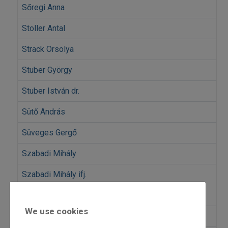
Sőregi Anna
Stoller Antal
Strack Orsolya
Stuber György
Stuber István dr.
Sütő András
Süveges Gergő
Szabadi Mihály
Szabadi Mihály ifj.
Szablyár Péter
We use cookies
Szabó Gabriella