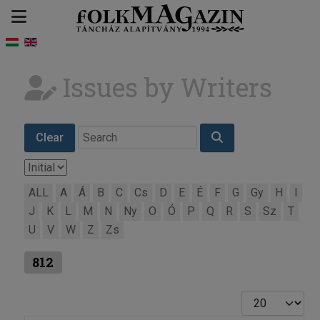
Issues by Writers
Clear
ALL
A
Á
B
C
Cs
D
E
É
F
G
Gy
H
I
J
K
L
M
N
Ny
O
Ó
P
Q
R
S
Sz
T
U
V
W
Z
Zs
812
Display #