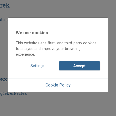
erek
luser táncokról
We use cookies
This website uses first- and third-party cookies
to analyse and improve your browsing
experience.
Settings
Accept
sztivál
Cookie Policy
gűek érkeztek