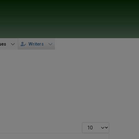
ues
Writers
Display #