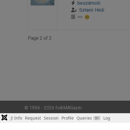
beszámoló
Sztanó Hédi
=>
Page 2 of 2
© 1994 - 2026 folkMAGazin
J! Info
Request
Session
Profile
Queries
Log
81