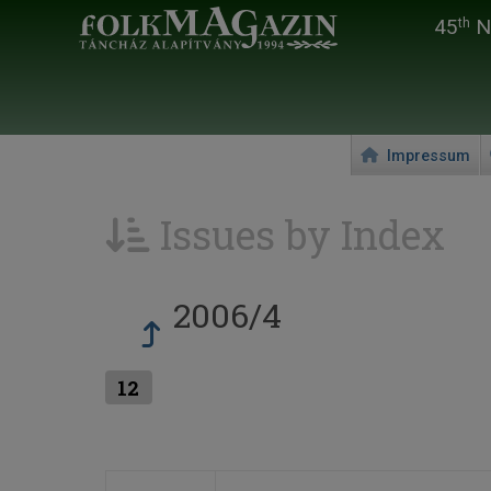
45
Na
th
Impressum
Issues by Index
2006/4
12