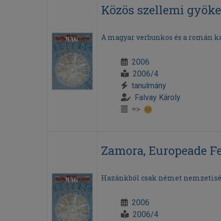
Közös szellemi gyök
A magyar verbunkos és a román ka
2006
2006/4
tanulmány
Falvay Károly
=>
Zamora, Europeade Fe
Hazánkból csak német nemzetisé
2006
2006/4