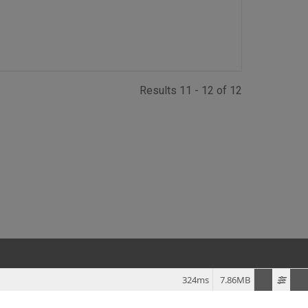
Results 11 - 12 of 12
324ms
7.86MB