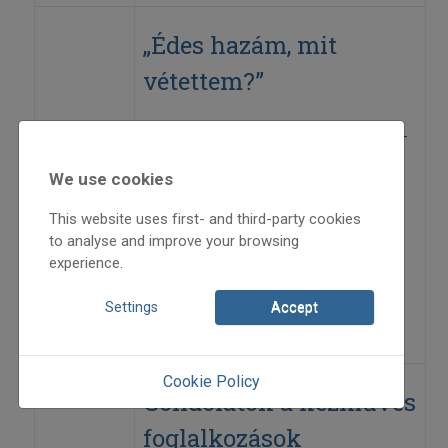
„Édes hazám, mit
vétettem?”
Bukovinai székelyek, 1764. január 6. –
2004. január 6.
We use cookies
This website uses first- and third-party cookies
2003
to analyse and improve your browsing
2003/4
experience.
tanulmány
Kóka Rozália
Settings
Accept
=>
Cookie Policy
Gondolatok a kézműves
foglalkozások