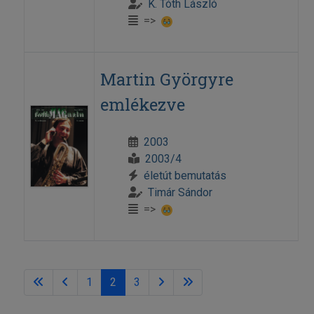
K. Tóth László
=>
Martin Györgyre
emlékezve
2003
2003/4
életút bemutatás
Timár Sándor
=>
1
2
3