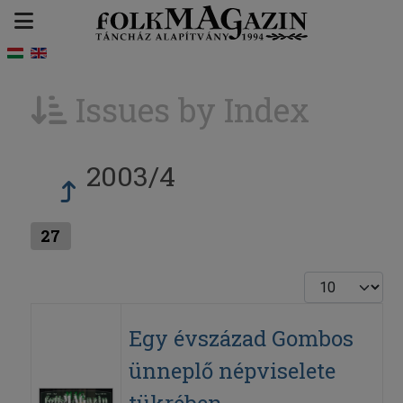
Issues by Index
2003/4
27
Display #
Egy évszázad Gombos
ünneplő népviselete