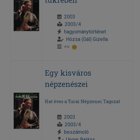
tükrében
2003
2003/4
hagyománytörténet
Hózsa (Gál) Gizella
=>
Egy kisváros
népzenészei
Hat éves a Turai Népzenei Tagozat
2003
2003/4
beszámoló
Unger Balázs