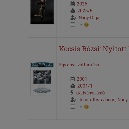
2025
2025/6
Nagy Olga
=>
Kocsis Rózsi: Nyitott
Egy anya vallomása
2001
2001/1
kiadványajánló
Juhos-Kiss János
,
Nagy 
=>