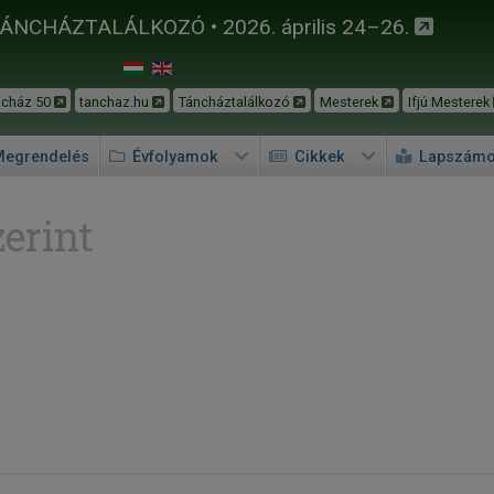
TÁNCHÁZTALÁLKOZÓ • 2026. április 24–26.
ncház 50
tanchaz.hu
Táncháztalálkozó
Mesterek
Ifjú Mesterek
egrendelés
Évfolyamok
Cikkek
Lapszám
erint