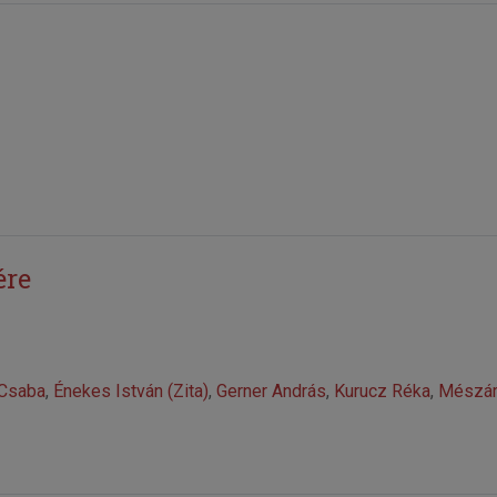
ére
 Csaba
,
Énekes István (Zita)
,
Gerner András
,
Kurucz Réka
,
Mészár