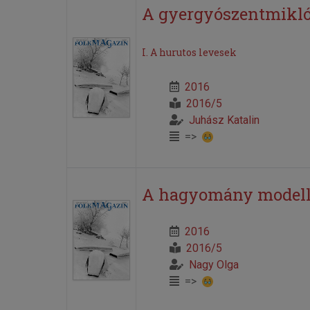
A gyergyószentmikló
I. A hurutos levesek
2016
2016/5
Juhász Katalin
=>
A hagyomány modell
2016
2016/5
Nagy Olga
=>