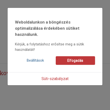
Weboldalunkon a böngészés
optimalizálása érdekében sütiket
használunk.
Kérjük, a folytatáshoz erősítse meg a sütik
használatát!
Beállítások
Elfogadás
inai székelyek életéből - IV. rész
Süti-szabályzat