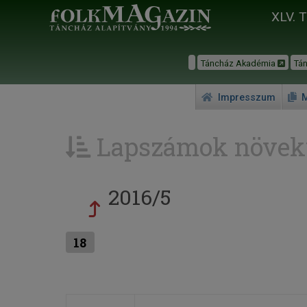
XLV. 
Táncház Akadémia
Tá
Impresszum
M
Lapszámok növek
2016/5
18