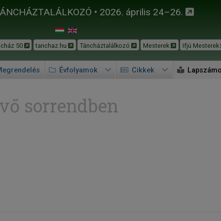
TÁNCHÁZTALÁLKOZÓ • 2026. április 24–26.
ncház 50
tanchaz.hu
Táncháztalálkozó
Mesterek
Ifjú Mesterek
egrendelés
Évfolyamok
Cikkek
Lapszám
vő sorrendben