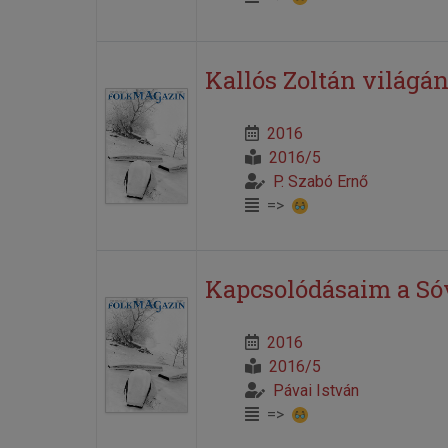
Kallós Zoltán világá
2016
2016/5
P. Szabó Ernő
=>
Kapcsolódásaim a Só
2016
2016/5
Pávai István
=>