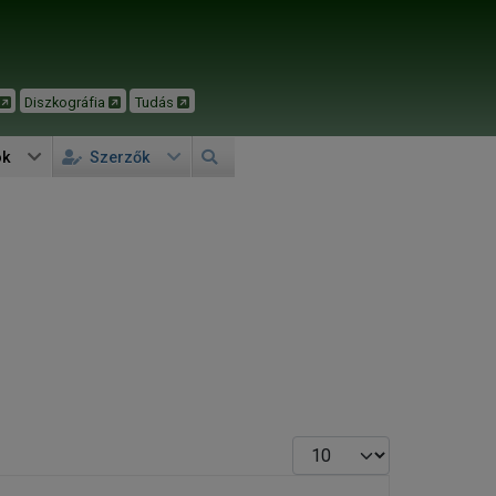
Diszkográfia
Tudás
ok
Szerzők
Tételek #