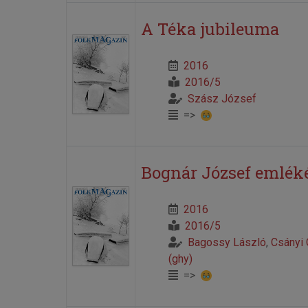
A Téka jubileuma
2016
2016/5
Szász József
=>
Bognár József emlék
2016
2016/5
Bagossy László
,
Csányi
(ghy)
=>