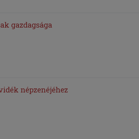
nak gazdagsága
vidék népzenéjéhez