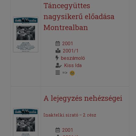
Táncegyüttes
nagysikerű előadása
Montrealban
2001
2001/1
beszámoló
Kiss Ida
=>
A lejegyzés nehézségei
Inaktelki sirató – 2. rész
2001