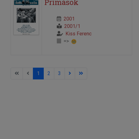
Prímások
2001
2001/1
Kiss Ferenc
=>
1
2
3