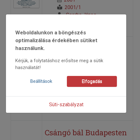
2001/1
Csorba János
=>
Weboldalunkon a böngészés
optimalizálása érdekében sütiket
Beszélgetés a 70 éves
használunk.
Novák Ferenccel
Kérjük, a folytatáshoz erősítse meg a sütik
használatát!
2001
Beállítások
Elfogadás
2001/1
riport
Hollókői Lajos
Süti-szabályzat
=>
Csángó bál Budapesten