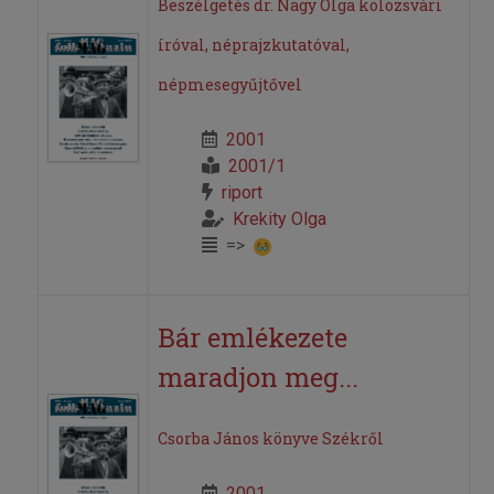
Beszélgetés dr. Nagy Olga kolozsvári
íróval, néprajzkutatóval,
népmesegyűjtővel
2001
2001/1
riport
Krekity Olga
=>
Bár emlékezete
maradjon meg...
Csorba János könyve Székről
2001