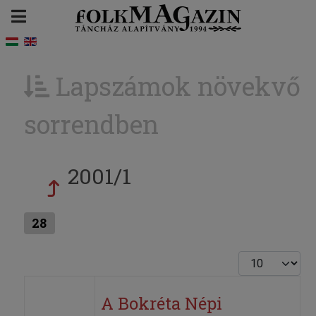
Lapszámok növekvő
sorrendben
2001/1
28
Tételek #
A Bokréta Népi