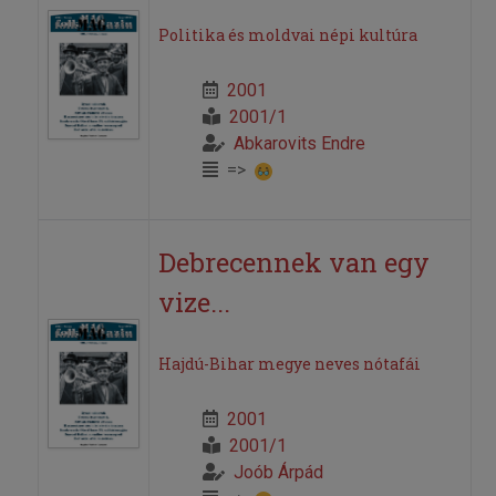
Politika és moldvai népi kultúra
2001
2001/1
Abkarovits Endre
=>
Debrecennek van egy
vize...
Hajdú-Bihar megye neves nótafái
2001
2001/1
Joób Árpád