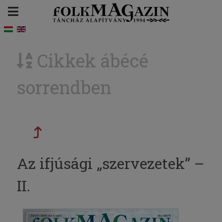
Cikkek ábécé
sorrendben
Az ifjúsági „szervezetek” –
II.