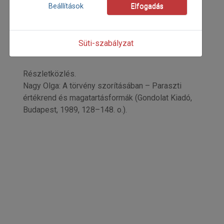
2025
Beállítások
Elfogadás
2025/4
Nagy Olga
Kezdőoldal: 28
Süti-szabályzat
=>
Részletközlés.
Nagy Olga: A törvény szorításában – Paraszti
értékrend és magatartásformák (Gondolat Kiadó,
Budapest, 1989, 128–148. o.).