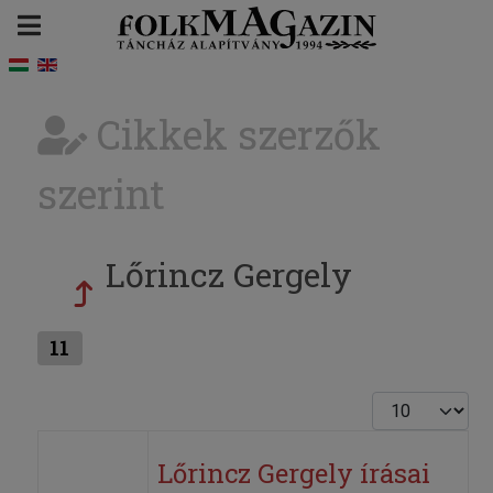
Cikkek szerzők
szerint
Lőrincz Gergely
11
Tételek #
Lőrincz Gergely írásai