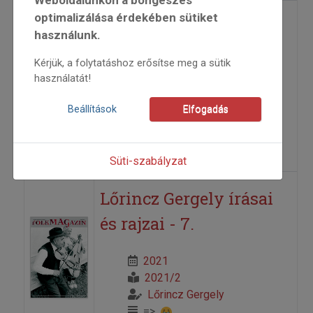
optimalizálása érdekében sütiket
Lőrincz Gergely írásai
használunk.
és rajzai - 6.
Kérjük, a folytatáshoz erősítse meg a sütik
használatát!
2021
2021/1
Beállítások
Elfogadás
Lőrincz Gergely
=>
Süti-szabályzat
Lőrincz Gergely írásai
és rajzai - 7.
2021
2021/2
Lőrincz Gergely
=>