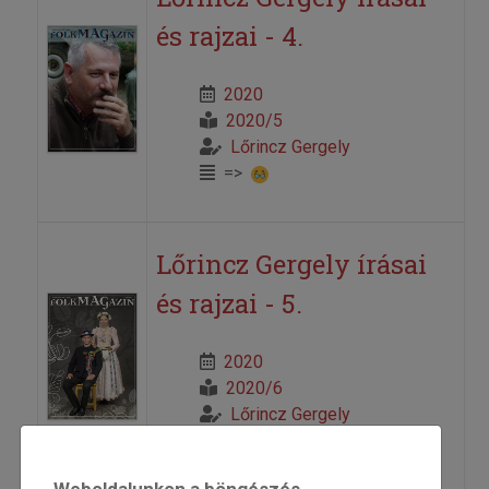
és rajzai - 4.
2020
2020/5
Lőrincz Gergely
=>
Lőrincz Gergely írásai
és rajzai - 5.
2020
2020/6
Lőrincz Gergely
=>
Weboldalunkon a böngészés