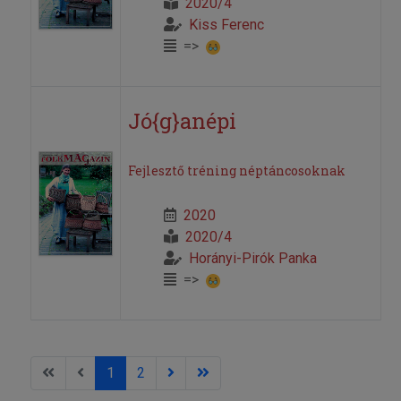
2020/4
Kiss Ferenc
=>
Jó{g}anépi
Fejlesztő tréning néptáncosoknak
2020
2020/4
Horányi-Pirók Panka
=>
1
2