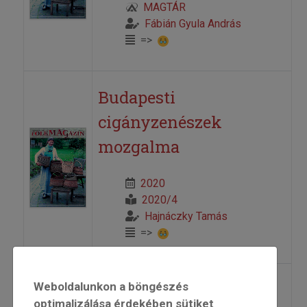
MAGTÁR
Fábián Gyula András
=>
Budapesti
cigányzenészek
mozgalma
2020
2020/4
Hajnáczky Tamás
=>
Debrecenbe’ nyílik a
Weboldalunkon a böngészés
optimalizálása érdekében sütiket