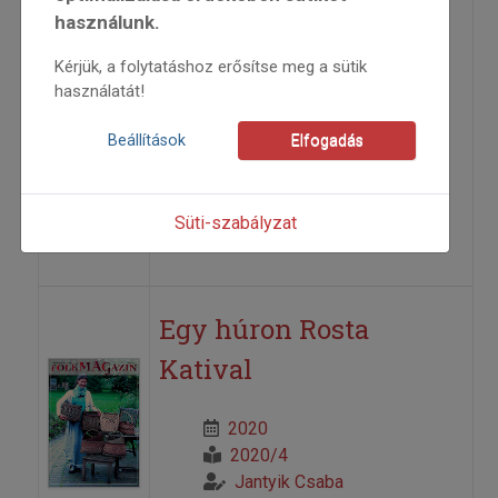
virág
használunk.
Kérjük, a folytatáshoz erősítse meg a sütik
A Pendely Énekegyüttes új albuma
használatát!
2020
Beállítások
Elfogadás
2020/4
CD-ajánló
anonim
Süti-szabályzat
=>
Egy húron Rosta
Katival
2020
2020/4
Jantyik Csaba