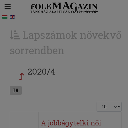
Lapszámok növekvő
sorrendben
2020/4
18
Tételek #
A jobbágytelki női