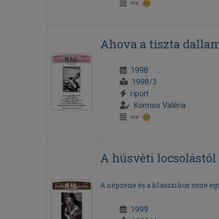
=>
Ahova a tiszta dallam
1998
1998/3
riport
Kormos Valéria
=>
A húsvéti locsolástó
A népzene és a klasszikus zene eg
1999