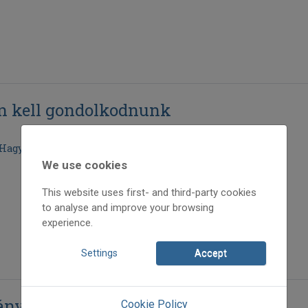
n kell gondolkodnunk
 Hagyományok Háza főigazgatójával
We use cookies
This website uses first- and third-party cookies
to analyse and improve your browsing
experience.
Settings
Accept
ány és minőség
Cookie Policy