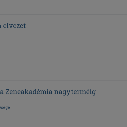
 elvezet
l a Zeneakadémia nagyterméig
ysége