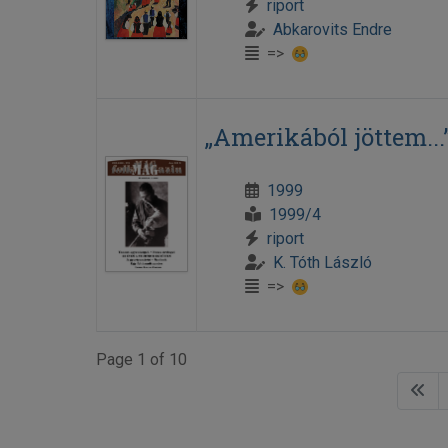
riport
Abkarovits Endre
=>
„Amerikából jöttem...
1999
1999/4
riport
K. Tóth László
=>
Page 1 of 10