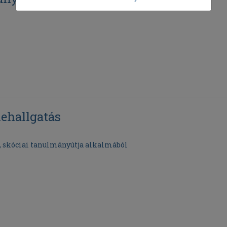
nehallgatás
, skóciai tanulmányútja alkalmából