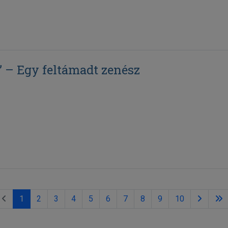
” – Egy feltámadt zenész
1
2
3
4
5
6
7
8
9
10