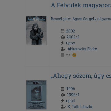
A Felvidék magyaror
Beszélgetés Agócs Gergely népzené
2002
2002/2
riport
Abkarovits Endre
=>
„Ahogy sózom, úgy e
1996
1996/1
riport
K. Tóth László