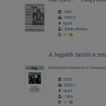
1995
1995/3
riport
Bankó András
=>
A legjobb tanító a ze
Beszélgetés Kobzos Kiss Tamással
2000
2000/1
riport
Záhó
=>