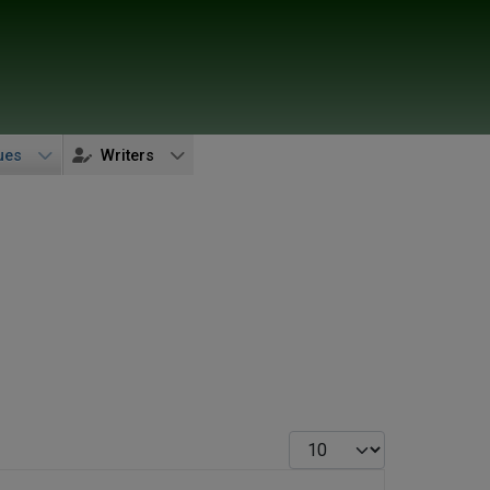
ues
Writers
Display #