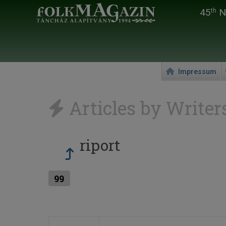
45
Na
th
Impressum
Articles by Writer
riport
99