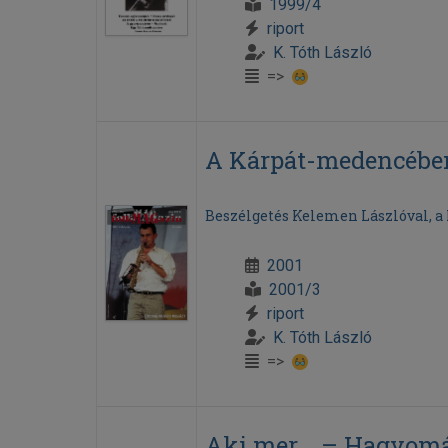
1999/4
riport
K. Tóth László
=>
A Kárpát-medencébe
Beszélgetés Kelemen Lászlóval, a
2001
2001/3
riport
K. Tóth László
=>
Aki mer... – Hagyom