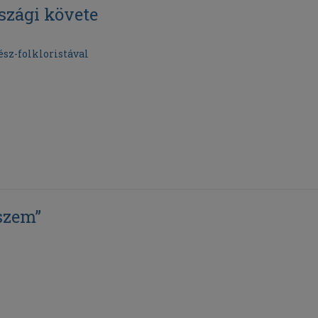
szági követe
sz-folkloristával
szem”