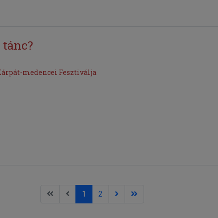
 tánc?
árpát-medencei Fesztiválja
1
2