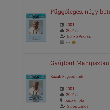
Függőleges, négy bet
2001
2001/2
Benkő András
=>
Gyűjtőút Mangiszta
Kazak kapcsolatok
2001
2001/2
beszámoló
Sipos János