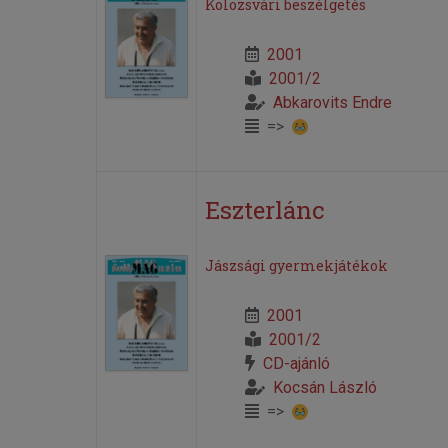
Kolozsvári beszélgetés
2001
2001/2
Abkarovits Endre
=>
Eszterlánc
Jászsági gyermekjátékok
2001
2001/2
CD-ajánló
Kocsán László
=>