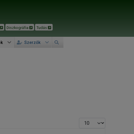
Diszkográfia
Tudás
ok
Szerzők
Tételek #