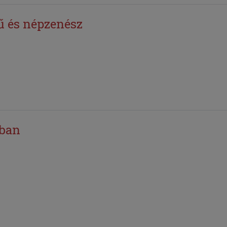
ű és népzenész
uban