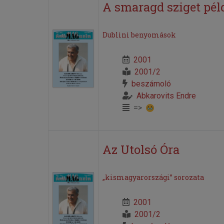
A smaragd sziget pél
Dublini benyomások
2001
2001/2
beszámoló
Abkarovits Endre
=>
Az Utolsó Óra
„kismagyarországi” sorozata
2001
2001/2