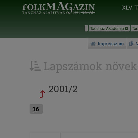
XLV. 
Táncház Akadémia
Tá
Impresszum
M
Lapszámok növek
2001/2
16