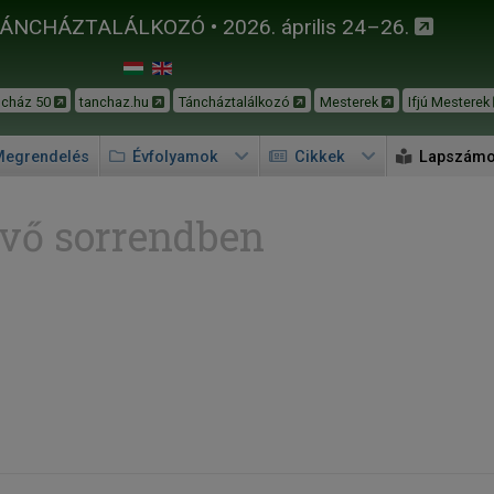
TÁNCHÁZTALÁLKOZÓ • 2026. április 24–26.
ncház 50
tanchaz.hu
Táncháztalálkozó
Mesterek
Ifjú Mesterek
egrendelés
Évfolyamok
Cikkek
Lapszám
vő sorrendben