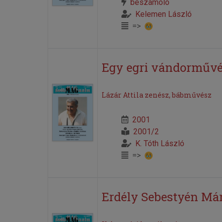
beszámoló
Kelemen László
=>
Egy egri vándorművé
Lázár Attila zenész, bábművész
2001
2001/2
K. Tóth László
=>
Erdély Sebestyén Már