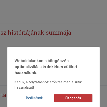
sz históriájának summája
Weboldalunkon a böngészés
optimalizálása érdekében sütiket
használunk.
Kérjük, a folytatáshoz erősítse meg a sütik
használatát!
tája: Panek Kati
Beállítások
Elfogadás