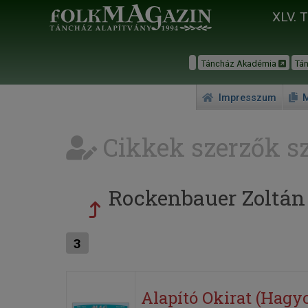
XLV. 
Táncház Akadémia
Tá
Impresszum
M
Cikkek szerzők sz
Rockenbauer Zoltán
3
Alapító Okirat (Hag