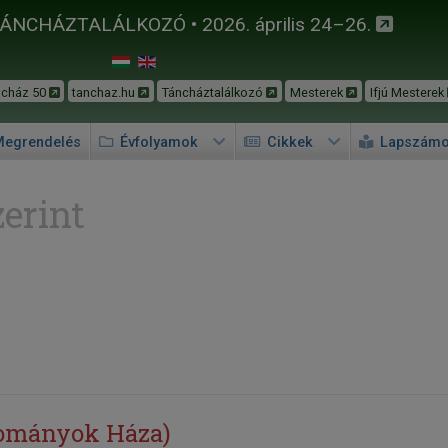
TÁNCHÁZTALÁLKOZÓ • 2026. április 24–26.
ncház 50
tanchaz.hu
Táncháztalálkozó
Mesterek
Ifjú Mesterek
egrendelés
Évfolyamok
Cikkek
Lapszám
erint
yományok Háza)