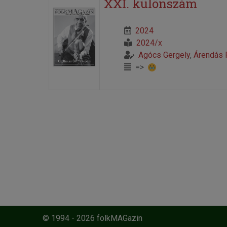
XXI. különszám
2024
2024/x
Agócs Gergely
,
Árendás 
=>
© 1994 - 2026 folkMAGazin