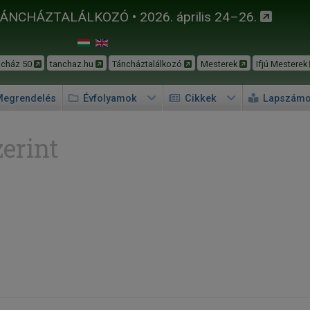
TÁNCHÁZTALÁLKOZÓ • 2026. április 24–26.
ncház 50
tanchaz.hu
Táncháztalálkozó
Mesterek
Ifjú Mesterek
egrendelés
Évfolyamok
Cikkek
Lapszám
erint