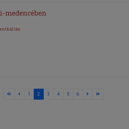
li-medencében
entkállán
1
2
3
4
5
6