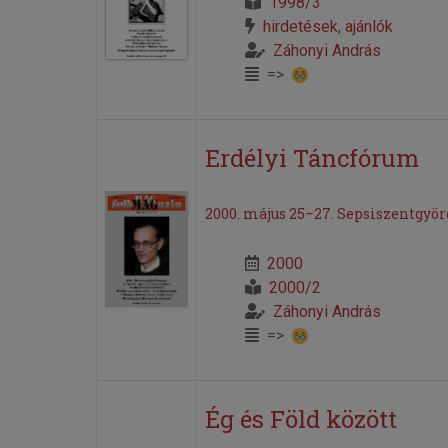
1998/3
hirdetések, ajánlók
Záhonyi András
=>
Erdélyi Táncfórum
2000. május 25–27. Sepsiszentgyör
2000
2000/2
Záhonyi András
=>
Ég és Föld között