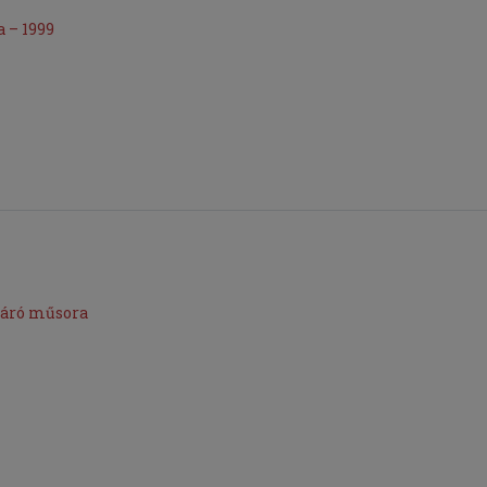
 – 1999
záró műsora