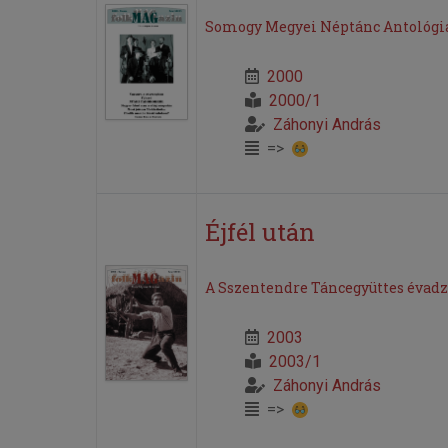
Somogy Megyei Néptánc Antológia
2000
2000/1
Záhonyi András
=>
Éjfél után
A Sszentendre Táncegyüttes évad
2003
2003/1
Záhonyi András
=>