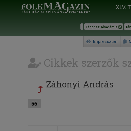
XLV. 
Táncház Akadémia
Tá
Impresszum
M
Cikkek szerzők sz
Záhonyi András
56