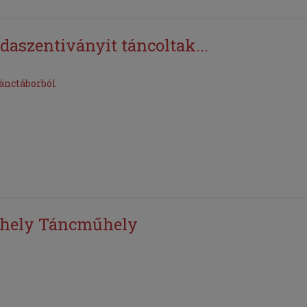
daszentiványit táncoltak...
Tánctáborból
arhely Táncműhely