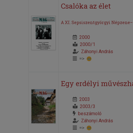
Csalóka az élet
A XI. Sepsiszentgyörgyi Népzene–
2000
2000/1
Záhonyi András
=>
Egy erdélyi művészh
2003
2003/3
beszámoló
Záhonyi András
=>