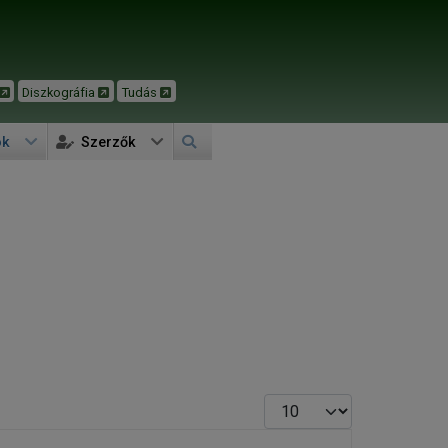
Diszkográfia
Tudás
ok
Szerzők
Tételek #