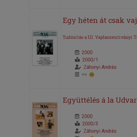
Egy héten át csak vaj
Tudósítás a III. Vajdaszentiványi 
2000
2000/1
Záhonyi András
=>
Együttélés á la Udv
2000
2000/3
Záhonyi András