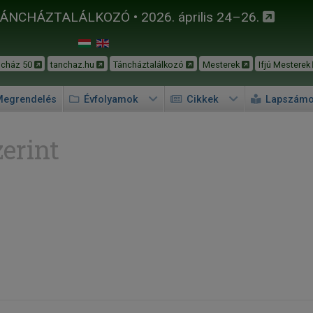
TÁNCHÁZTALÁLKOZÓ • 2026. április 24–26.
ncház 50
tanchaz.hu
Táncháztalálkozó
Mesterek
Ifjú Mesterek
egrendelés
Évfolyamok
Cikkek
Lapszám
erint