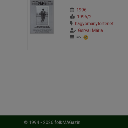
1996
1996/2
hagyománytörténet
Gervai Mária
=>
© 1994 - 2026 folkMAGazin