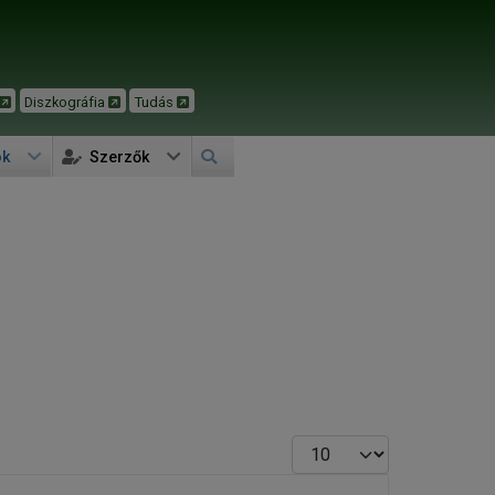
Diszkográfia
Tudás
ok
Szerzők
Tételek #