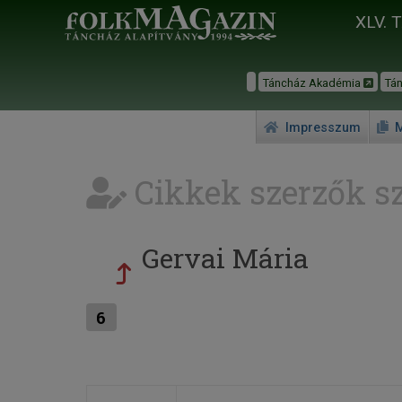
XLV. 
Táncház Akadémia
Tá
Impresszum
M
Cikkek szerzők sz
Gervai Mária
6