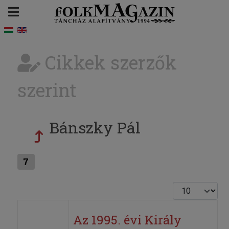
Cikkek szerzők
szerint
Bánszky Pál
7
Tételek #
Az 1995. évi Király