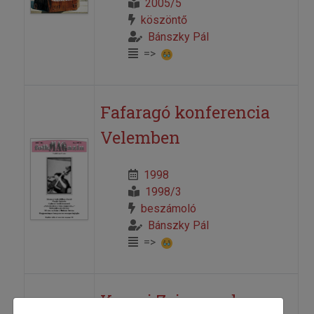
2005/5
köszöntő
Bánszky Pál
=>
Fafaragó konferencia
Velemben
1998
1998/3
beszámoló
Bánszky Pál
=>
Karsai Zsigmond