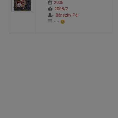
2008
2008/2
Bánszky Pál
=>