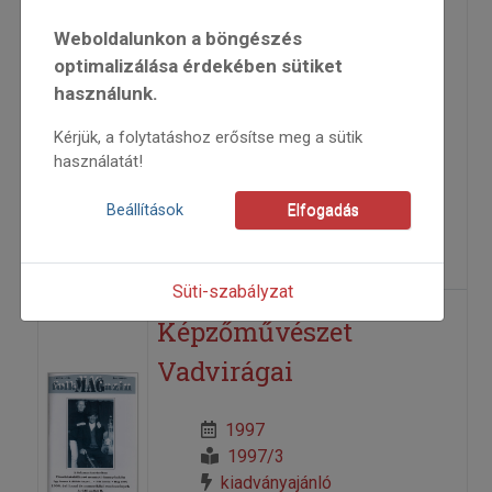
Weboldalunkon a böngészés
A Népművészet Mestereinek
optimalizálása érdekében sütiket
kiállítása – II. rész
használunk.
2005
Kérjük, a folytatáshoz erősítse meg a sütik
2005/6
használatát!
köszöntő
Beállítások
Elfogadás
Bánszky Pál
=>
Süti-szabályzat
Képzőművészet
Vadvirágai
1997
1997/3
kiadványajánló