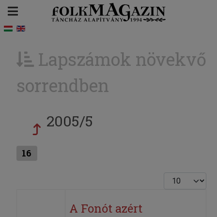
Lapszámok növekvő
sorrendben
2005/5
16
Tételek #
A Fonót azért