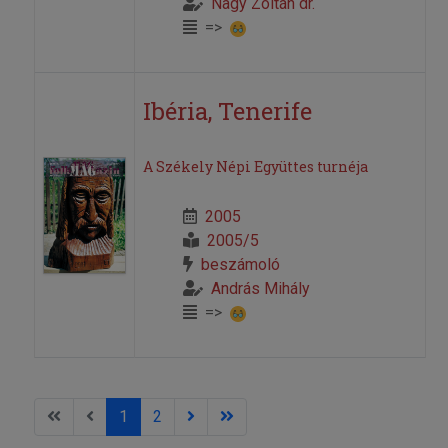
Nagy Zoltán dr.
=>
Ibéria, Tenerife
A Székely Népi Együttes turnéja
2005
2005/5
beszámoló
András Mihály
=>
1
2