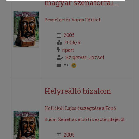
magyar szenátorral...
Beszélgetés Varga Edittel
2005
2005/5
riport
Szigetvári József
=>
Helyreálló bizalom
Hollókői Lajos összegzése a Fonó
Budai Zeneház első tíz esztendejéről
2005