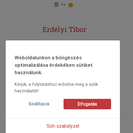
=>
Erdélyi Tibor
A Népművészet Mestereinek
kiállítása Kecskeméten – I. rész
Weboldalunkon a böngészés
optimalizálása érdekében sütiket
2005
használunk.
2005/5
Kérjük, a folytatáshoz erősítse meg a sütik
köszöntő
használatát!
Bánszky Pál
=>
Beállítások
Elfogadás
Europeade 2005 immár
Süti-szabályzat