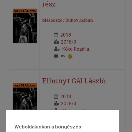
rész
Másodszor Bukovinában
2018
2018/3
Kóka Rozália
=>
Elhunyt Gál László
2018
2018/3
Mahovics Tamás
=>
Weboldalunkon a böngészés