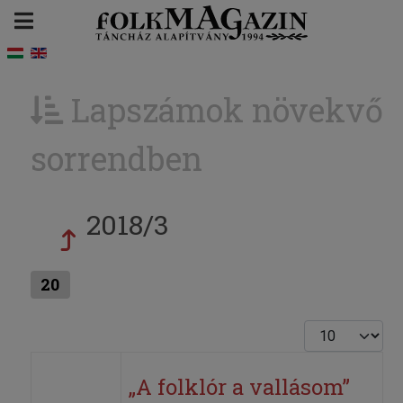
Lapszámok növekvő
sorrendben
2018/3
20
Tételek #
„A folklór a vallásom”