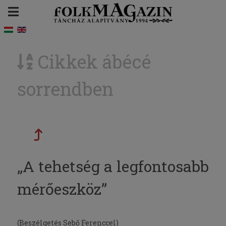
Cikkek ábécé
sorrendben
„A tehetség a legfontosabb
mérőeszköz”
(Beszélgetés Sebő Ferenccel)