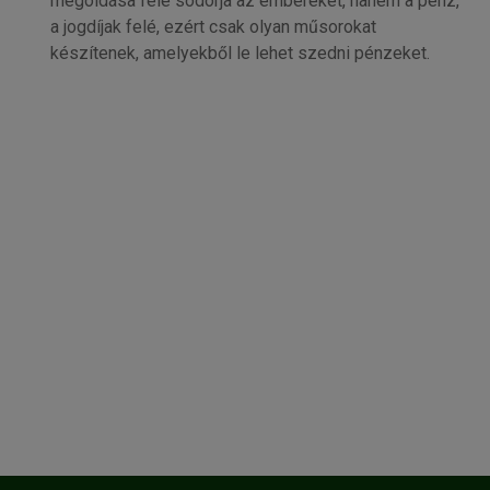
megoldása felé sodorja az embereket, hanem a pénz,
a jogdíjak felé, ezért csak olyan műsorokat
készítenek, amelyekből le lehet szedni pénzeket.