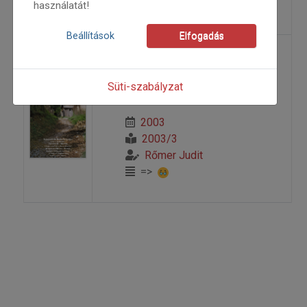
=>
használatát!
Beállítások
Elfogadás
Morotva zenekar: Az
eladott lány
Süti-szabályzat
2003
2003/3
Rőmer Judit
=>