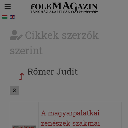
Cikkek szerzők
szerint
Rőmer Judit
3
A magyarpalatkai
zenészek szakmai