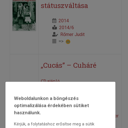
státuszváltása
2014
2014/6
Rőmer Judit
=>
„Cucás” – Cuháré
CD ajánló
2006
Weboldalunkon a böngészés
2006/1
optimalizálása érdekében sütiket
albumajánló
használunk.
Kálmán Péter „Cucás"
,
Rőmer
Judit
Kérjük, a folytatáshoz erősítse meg a sütik