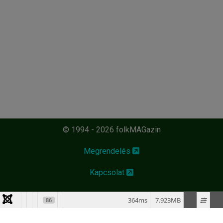
© 1994 - 2026 folkMAGazin
Megrendelés
Kapcsolat
364ms
7.923MB
86