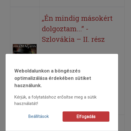
„Én mindig másokért
dolgoztam...” -
Szlovákia – II. rész
Jókai Mária tanítónő, Aha, Zsitva
völgye, Szlovákia – II. rész
Weboldalunkon a böngészés
optimalizálása érdekében sütiket
2013
használunk.
2013/2
Kóka Rozália
Kérjük, a folytatáshoz erősítse meg a sütik
=>
használatát!
Beállítások
Elfogadás
„Én örömömbe' es,