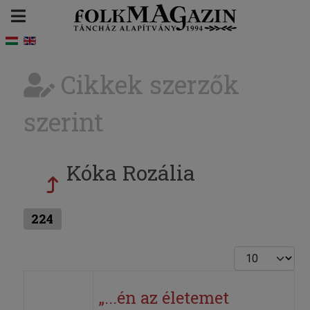
Cikkek szerzők
szerint
Kóka Rozália
224
Tételek #
„...én az életemet