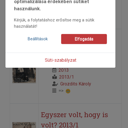
optimalizálása érdekében sütiket
2013/1
használunk.
Grozdits Károly
=>
Kérjük, a folytatáshoz erősítse meg a sütik
használatát!
Dalban és mesében
Beállítások
Elfogadás
Interjú Fábián Évával
Süti-szabályzat
2013
2013/1
Grozdits Károly
=>
Egyszer volt, hogy is
volt? 2013/1