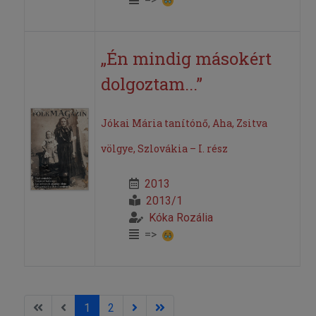
„Én mindig másokért
dolgoztam...”
Jókai Mária tanítónő, Aha, Zsitva
völgye, Szlovákia – I. rész
2013
2013/1
Kóka Rozália
=>
1
2