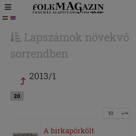
Lapszámok növekvő
sorrendben
2013/1
20
Tételek #
A birkapörkölt