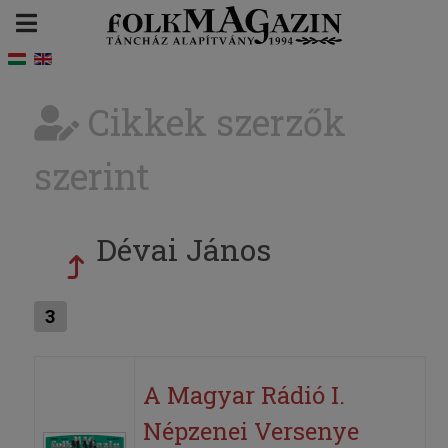
Cikkek szerzők
szerint
Dévai János
3
A Magyar Rádió I.
Népzenei Versenye