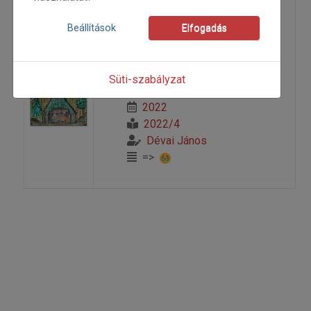
Ötven év távlatában
Beállítások
Elfogadás
Személyes találkozásaim Dr. Sárosi
Bálint népzenekutató professzorral
Süti-szabályzat
2022
2022/4
Dévai János
=>