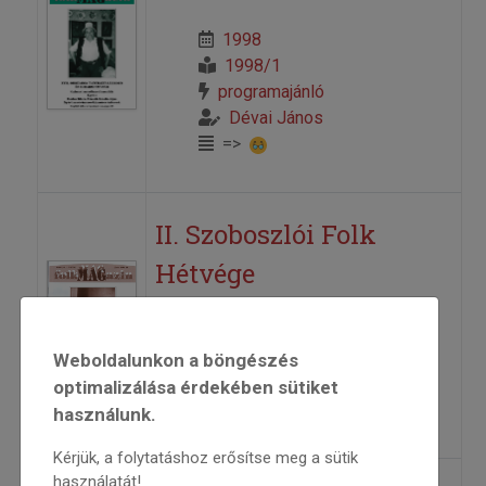
1998
1998/1
programajánló
Dévai János
=>
II. Szoboszlói Folk
Hétvége
1997
1997/2
Weboldalunkon a böngészés
Dévai János
optimalizálása érdekében sütiket
=>
használunk.
Kérjük, a folytatáshoz erősítse meg a sütik
használatát!