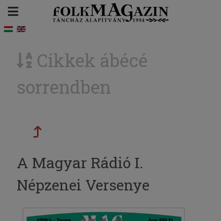
Cikkek ábécé
sorrendben
A Magyar Rádió I.
Népzenei Versenye