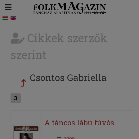
Cikkek szerzők
szerint
Csontos Gabriella
3
A táncos lábú fúvós