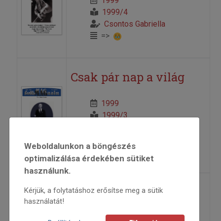
1999
1999/4
Csontos Gabriella
=>
Csak pár nap a világ
1999
1999/3
beszámoló
Csontos Gabriella
Weboldalunkon a böngészés
=>
optimalizálása érdekében sütiket
használunk.
Van miről muzsikálni
Kérjük, a folytatáshoz erősítse meg a sütik
használatát!
Salamon Bea tizenöt éve húzza a