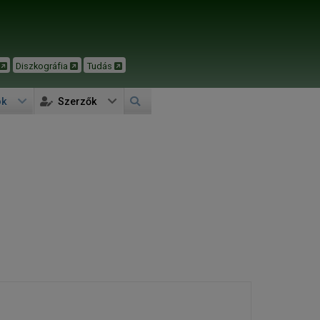
Diszkográfia
Tudás
ok
Szerzők