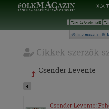
XLV. 
Táncház Akadémia
Tá
Impresszum
M
Cikkek szerzők sz
Csender Levente
4
Csender Levente: Fehé