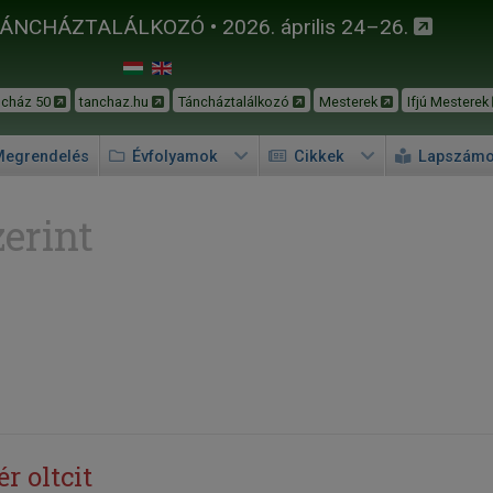
TÁNCHÁZTALÁLKOZÓ • 2026. április 24–26.
ncház 50
tanchaz.hu
Táncháztalálkozó
Mesterek
Ifjú Mesterek
egrendelés
Évfolyamok
Cikkek
Lapszám
erint
r oltcit