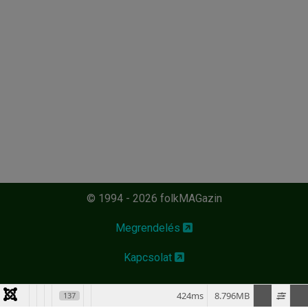
© 1994 - 2026 folkMAGazin
Megrendelés
Kapcsolat
424ms
8.796MB
137