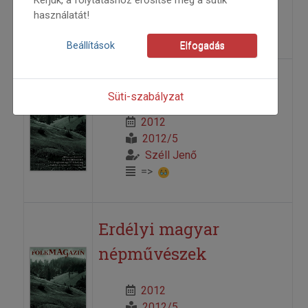
Kóka Rozália
használatát!
=>
Beállítások
Elfogadás
Emlékezés
Süti-szabályzat
2012
2012/5
Széll Jenő
=>
Erdélyi magyar
népművészek
2012
2012/5