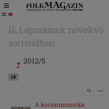
Lapszámok növekvő
sorrendben
2012/5
18
Tételek #
A kocsánmuzsika