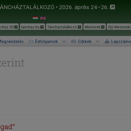
TÁNCHÁZTALÁLKOZÓ • 2026. április 24–26.
ncház 50
tanchaz.hu
Táncháztalálkozó
Mesterek
Ifjú Mesterek
egrendelés
Évfolyamok
Cikkek
Lapszám
erint
igad”