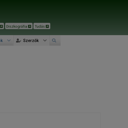
Diszkográfia
Tudás
ok
Szerzők