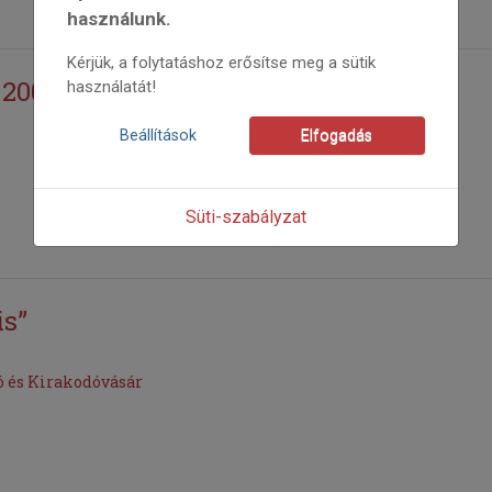
használunk.
Kérjük, a folytatáshoz erősítse meg a sütik
–2003
használatát!
Beállítások
Elfogadás
Süti-szabályzat
is”
ó és Kirakodóvásár