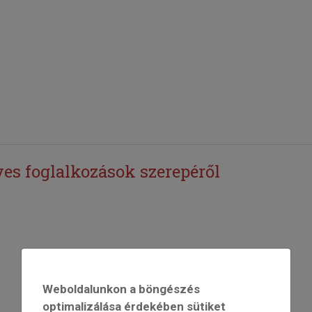
s foglalkozások szerepéről
Weboldalunkon a böngészés
optimalizálása érdekében sütiket