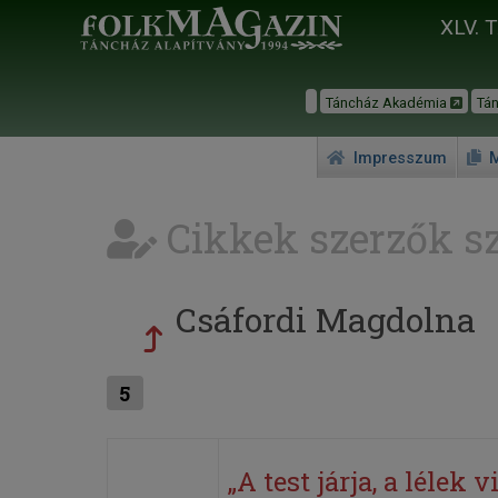
XLV. 
Táncház Akadémia
Tá
Impresszum
M
Cikkek szerzők sz
Csáfordi Magdolna
5
„A test járja, a lélek v