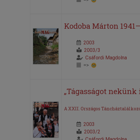
Kodoba Márton 1941
2003
2003/3
Csáfordi Magdolna
=>
„Tágasságot nekünk 
A XXII. Országos Táncháztalálkoz
2003
2003/2
Csáfordi Magdolna