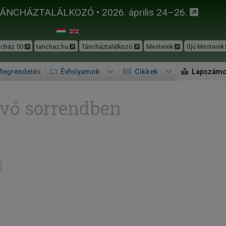
TÁNCHÁZTALÁLKOZÓ • 2026. április 24–26.
ncház 50
tanchaz.hu
Táncháztalálkozó
Mesterek
Ifjú Mesterek
egrendelés
Évfolyamok
Cikkek
Lapszám
vő sorrendben