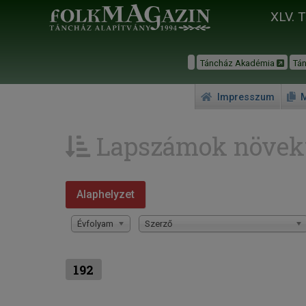
XLV. 
Táncház Akadémia
Tá
Impresszum
M
Lapszámok növek
Alaphelyzet
Évfolyam
Szerző
192