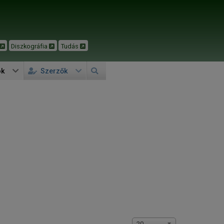
Diszkográfia
Tudás
ok
Szerzők
Tételek #
20