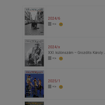
2024/6
=>
2024/x
XXI. különszám – Grozdits Károly: 
=>
2025/1
=>