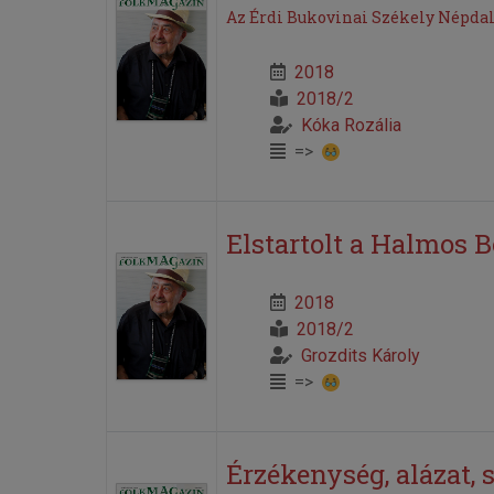
Az Érdi Bukovinai Székely Népda
2018
2018/2
Kóka Rozália
=>
Elstartolt a Halmos 
2018
2018/2
Grozdits Károly
=>
Érzékenység, alázat, s