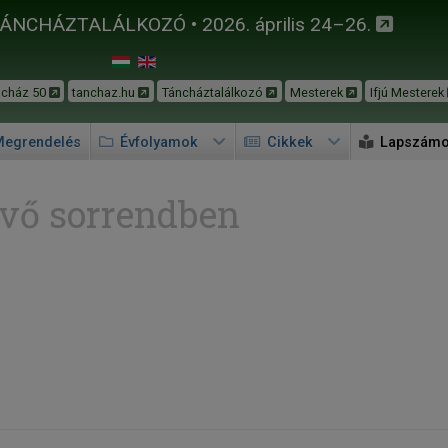
TÁNCHÁZTALÁLKOZÓ • 2026. április 24–26.
ncház 50
tanchaz.hu
Táncháztalálkozó
Mesterek
Ifjú Mesterek
egrendelés
Évfolyamok
Cikkek
Lapszám
vő sorrendben