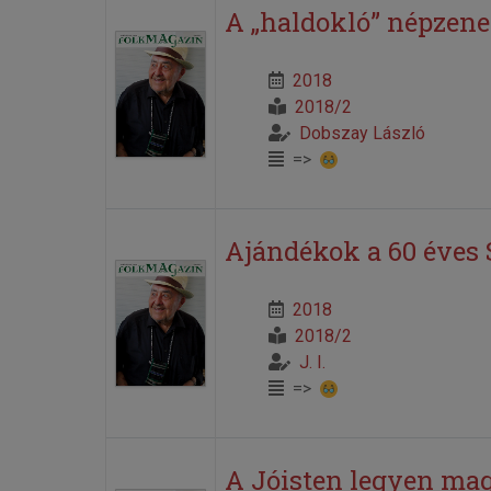
A „haldokló” népzene
2018
2018/2
Dobszay László
=>
Ajándékok a 60 éves 
2018
2018/2
J. I.
=>
A Jóisten legyen magá