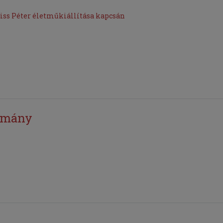
iss Péter életműkiállítása kapcsán
omány