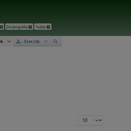
Diszkográfia
Tudás
ok
Szerzők
Tételek #