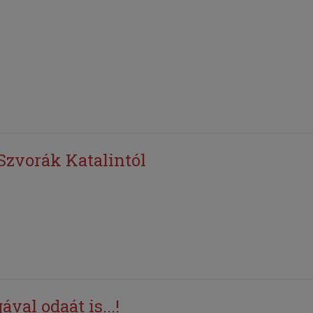
Szvorák Katalintól
val odaát is...!