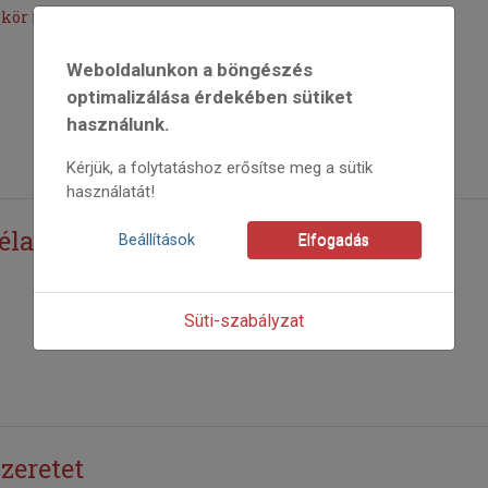
lkör megalakítása
Weboldalunkon a böngészés
optimalizálása érdekében sütiket
használunk.
Kérjük, a folytatáshoz erősítse meg a sütik
használatát!
Béla Programiroda!
Beállítások
Elfogadás
Süti-szabályzat
zeretet