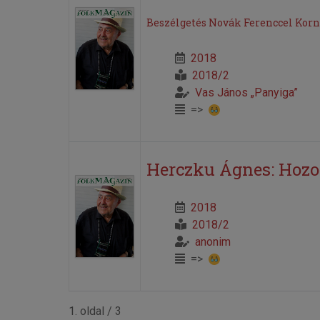
Beszélgetés Novák Ferenccel Korn
2018
2018/2
Vas János „Panyiga”
=>
Herczku Ágnes: Hoz
2018
2018/2
anonim
=>
1. oldal / 3