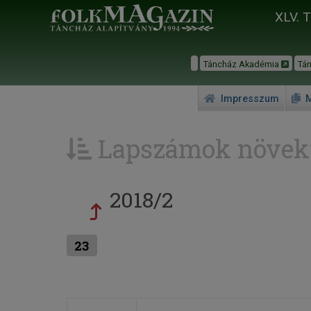
XLV. 
Táncház Akadémia
Tá
Impresszum
M
Lapszámok növek
2018/2
23