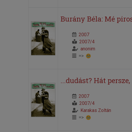
Burány Béla: Mé piros
2007
2007/4
anonim
=>
...dudást? Hát persze
2007
2007/4
Karakas Zoltán
=>