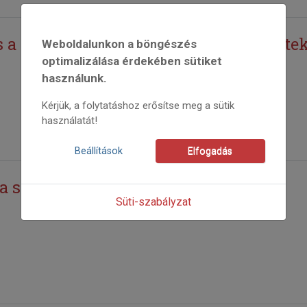
 a gólya csőre? – Hankóczi Gyula: A tek
Weboldalunkon a böngészés
optimalizálása érdekében sütiket
használunk.
Kérjük, a folytatáshoz erősítse meg a sütik
használatát!
Beállítások
Elfogadás
, a szomszédban lakott!
Süti-szabályzat