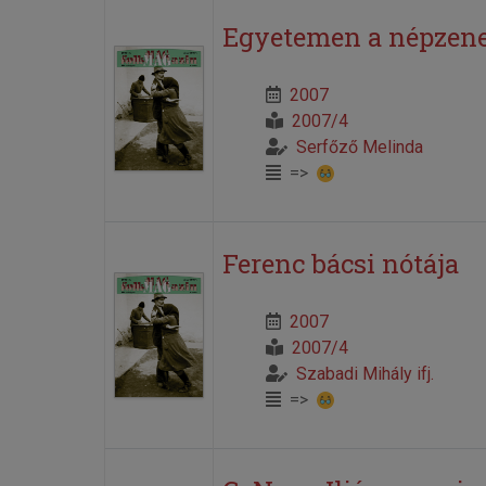
Egyetemen a népzen
2007
2007/4
Serfőző Melinda
=>
Ferenc bácsi nótája
2007
2007/4
Szabadi Mihály ifj.
=>