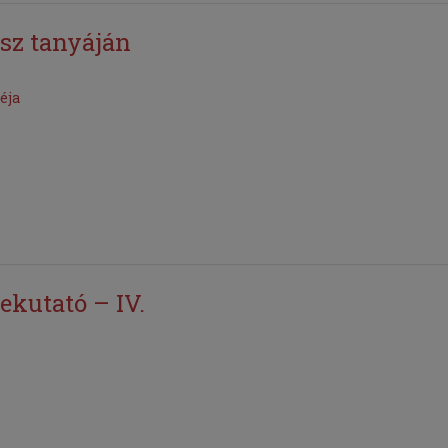
sz tanyáján
éja
ekutató – IV.