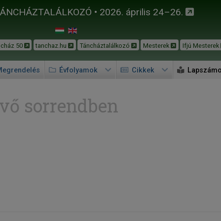
TÁNCHÁZTALÁLKOZÓ • 2026. április 24–26.
ncház 50
tanchaz.hu
Táncháztalálkozó
Mesterek
Ifjú Mesterek
egrendelés
Évfolyamok
Cikkek
Lapszám
vő sorrendben