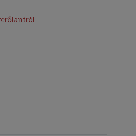
erőlantról