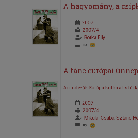
A hagyomány, a csipke
2007
2007/4
Borka Elly
=>
A tánc európai ünne
A rendezők Európa kulturális térk
2007
2007/4
Mikulai Csaba
,
Sztanó Hé
=>