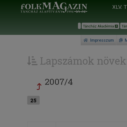
XLV. 
Táncház Akadémia
Tá
Impresszum
M
Lapszámok növek
2007/4
25