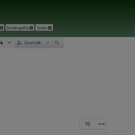
Diszkográfia
Tudás
ok
Szerzők
Tételek #