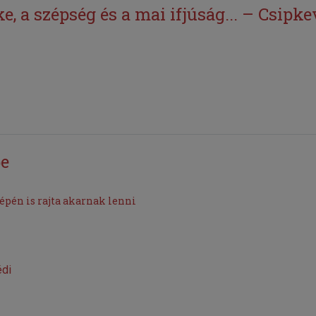
, a szépség és a mai ifjúság... – Csipk
pe
épén is rajta akarnak lenni
di