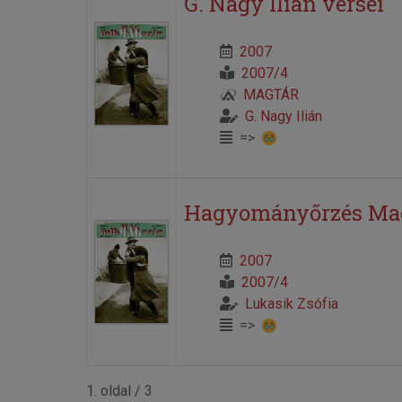
G. Nagy Ilián versei
2007
2007/4
MAGTÁR
G. Nagy Ilián
=>
Hagyományőrzés Magy
2007
2007/4
Lukasik Zsófia
=>
1. oldal / 3